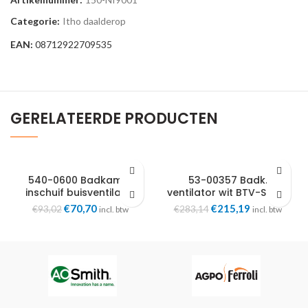
Categorie:
Itho daalderop
EAN:
08712922709535
GERELATEERDE PRODUCTEN
540-0600 Badkamer
53-00357 Badk.
inschuif buisventilator
ventilator wit BTV-SSST-
IV100 100mm
HT m. hygro.+timer 2
Oorspronkelijke
Huidige
Oorspronkelijke
Huidige
€
70,70
€
215,19
€
93,02
€
283,14
incl. btw
incl. btw
snelheden
prijs
prijs
prijs
prijs
was:
is:
was:
is:
€93,02.
€70,70.
€283,14.
€215,19.