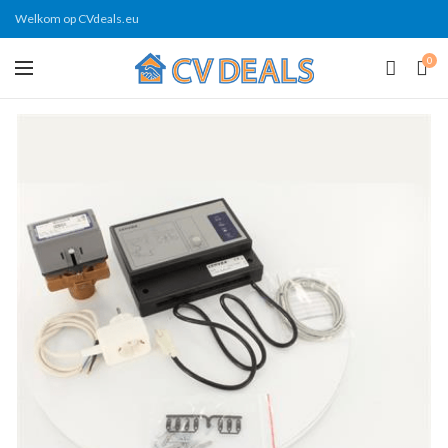
Welkom op CVdeals.eu
0