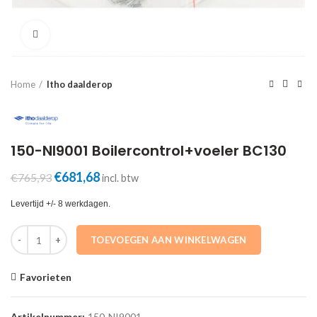
Click to enlarge
Home
Itho daalderop
150-NI9001 Boilercontrol+voeler BC130
Oorspronkelijke
Huidige
€
681,68
€
765,93
incl. btw
prijs
prijs
was:
is:
Levertijd +/- 8 werkdagen.
€765,93.
€681,68.
150-NI9001 Boilercontrol+voeler BC130 aantal
TOEVOEGEN AAN WINKELWAGEN
Favorieten
Artikelnummer:
150-NI9001