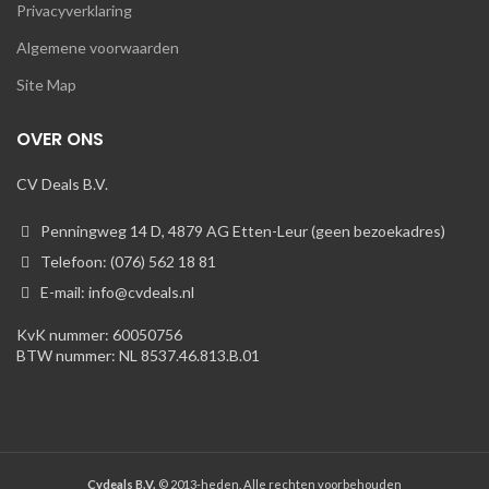
Privacyverklaring
Algemene voorwaarden
Site Map
OVER ONS
CV Deals B.V.
Penningweg 14 D, 4879 AG Etten-Leur (geen bezoekadres)
Telefoon: (076) 562 18 81
E-mail: info@cvdeals.nl
KvK nummer: 60050756
BTW nummer: NL 8537.46.813.B.01
Cvdeals B.V.
© 2013-heden. Alle rechten voorbehouden