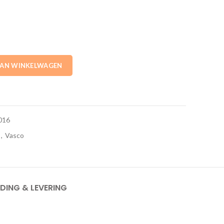
 Vasco aantal
AAN WINKELWAGEN
016
,
Vasco
DING & LEVERING