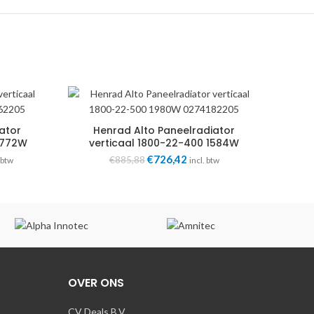
ator
Henrad Alto Paneelradiator
2772W
verticaal 1800-22-400 1584W
0274182204
ke
dige
Oorspronkelijke
€
726,42
Huidige
€
885,88
 btw
incl. btw
s
prijs
prijs
was:
is:
054,07.
€885,88.
€726,42.
OVER ONS
CV Deals B.V.