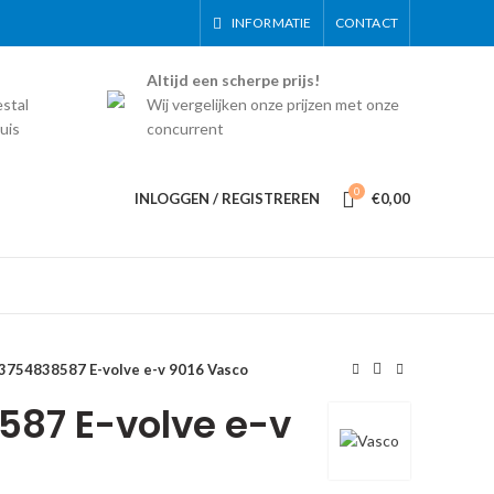
INFORMATIE
CONTACT
Altijd een scherpe prijs!
estal
Wij vergelijken onze prijzen met onze
uis
concurrent
0
INLOGGEN / REGISTREREN
€
0,00
3754838587 E-volve e-v 9016 Vasco
87 E-volve e-v