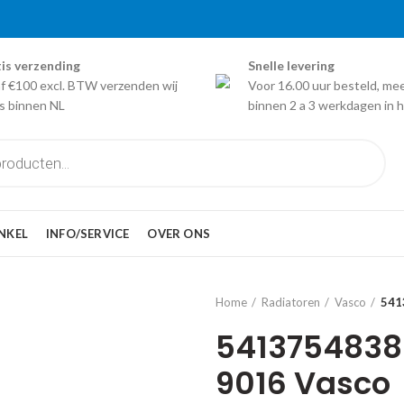
is verzending
Snelle levering
f €100 excl. BTW verzenden wij
Voor 16.00 uur besteld, me
is binnen NL
binnen 2 a 3 werkdagen in h
NKEL
INFO/SERVICE
OVER ONS
Home
Radiatoren
Vasco
541
54137548385
9016 Vasco