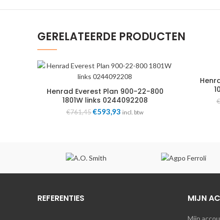
GERELATEERDE PRODUCTEN
Henra
1
Henrad Everest Plan 900-22-800
1801W links 0244092208
Oorspronkelijke
€
593,93
Huidige
€
761,45
incl. btw
prijs
prijs
was:
is:
€761,45.
€593,93.
REFERENTIES
MIJN A
Mijn acco