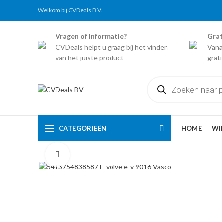
Welkom bij CVDeals B.V.
Vragen of Informatie?
Grat
CVDeals helpt u graag bij het vinden
Vana
van het juiste product
grat
Producten
zoeken
CATEGORIEËN
HOME
WI
Click to enlarge