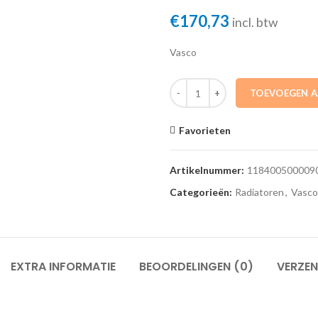
€
170,73
incl. btw
Vasco
5413754838587 E-volve e-v 9016
TOEVOEGEN 
Favorieten
Artikelnummer:
118400500009
Categorieën:
Radiatoren
,
Vasco
EXTRA INFORMATIE
BEOORDELINGEN (0)
VERZEN