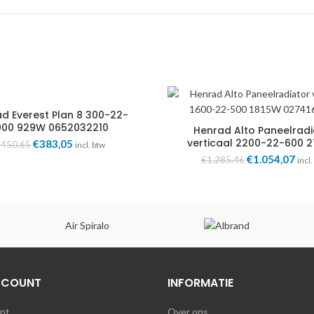
d Everest Plan 8 300-22-
000 929W 0652032210
Henrad Alto Paneelradi
verticaal 2200-22-600 
Oorspronkelijke
€
383,05
Huidige
€
450,65
incl. btw
0274222206
prijs
prijs
Oorspronkelij
€
1.054,07
Hui
€
1.285,46
incl.
was:
is:
prijs
prij
€450,65.
€383,05.
was:
is:
€1.285,46.
€1.
Air Spiralo
CCOUNT
INFORMATIE
unt
Over ons