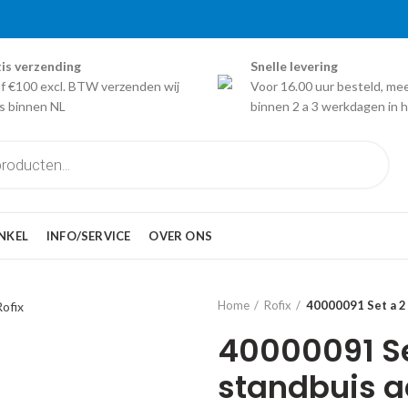
is verzending
Snelle levering
f €100 excl. BTW verzenden wij
Voor 16.00 uur besteld, me
is binnen NL
binnen 2 a 3 werkdagen in h
NKEL
INFO/SERVICE
OVER ONS
Home
Rofix
40000091 Set a 2 
40000091 Set
standbuis a