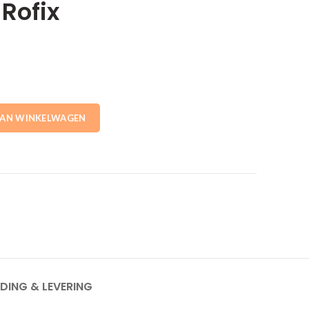
 Rofix
ngelaste strippen wit Rofix aantal
AAN WINKELWAGEN
DING & LEVERING