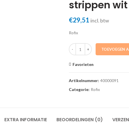
strippen wit
€
29,51
incl. btw
Rofix
40000091 Set a 2 st. standbuis aa
TOEVOEGEN 
Favorieten
Artikelnummer:
40000091
Categorie:
Rofix
EXTRA INFORMATIE
BEOORDELINGEN (0)
VERZEN