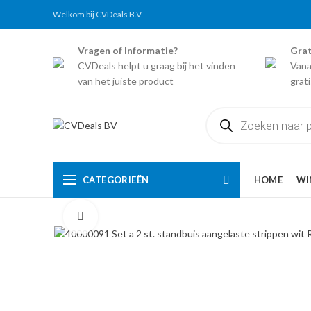
Welkom bij CVDeals B.V.
Vragen of Informatie?
Grat
CVDeals helpt u graag bij het vinden
Vana
van het juiste product
grat
Producten
zoeken
CATEGORIEËN
HOME
WI
Click to enlarge