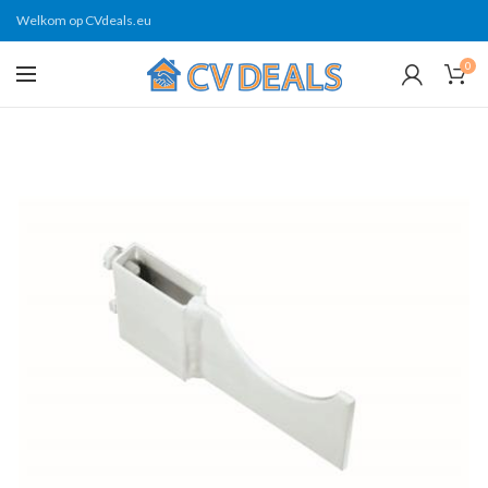
Welkom op CVdeals.eu
0