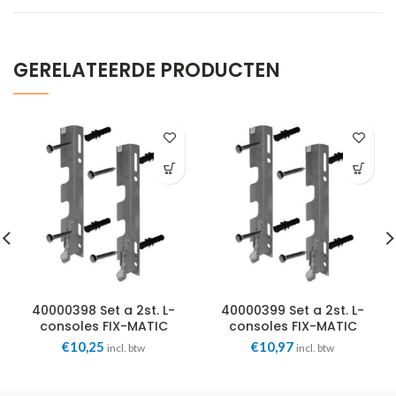
GERELATEERDE PRODUCTEN
40000398 Set a 2st. L-
40000399 Set a 2st. L-
consoles FIX-MATIC
consoles FIX-MATIC
2000 tbv H400 Rofix
2000 tbv H500 Rofix
€
10,25
€
10,97
incl. btw
incl. btw