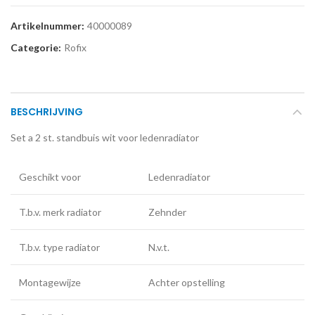
Artikelnummer:
40000089
Categorie:
Rofix
BESCHRIJVING
Set a 2 st. standbuis wit voor ledenradiator
Geschikt voor
Ledenradiator
T.b.v. merk radiator
Zehnder
T.b.v. type radiator
N.v.t.
Montagewijze
Achter opstelling