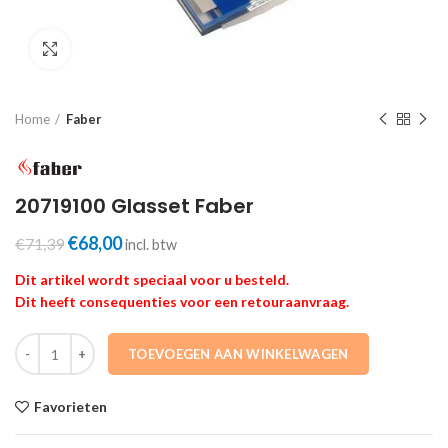
Click to enlarge
Home
Faber
20719100 Glasset Faber
Oorspronkelijke
Huidige
€
68,00
€
71,39
incl. btw
prijs
prijs
Dit artikel wordt speciaal voor u besteld.
was:
is:
Dit heeft consequenties voor een retouraanvraag.
€71,39.
€68,00.
20719100 Glasset Faber aantal
TOEVOEGEN AAN WINKELWAGEN
Favorieten