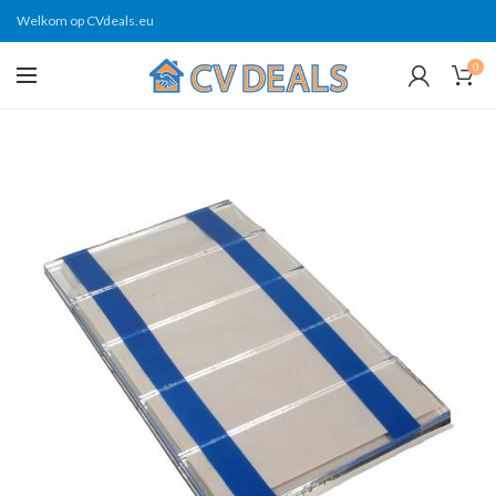
Welkom op CVdeals.eu
0