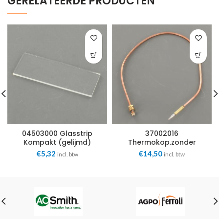
GERELATEERDE PRODUCTEN
04503000 Glasstrip
37002016
Kompakt (gelijmd)
Thermokop.zonder
04503000 Faber
onderbreker 37002016
€
5,32
€
14,50
incl. btw
incl. btw
Faber