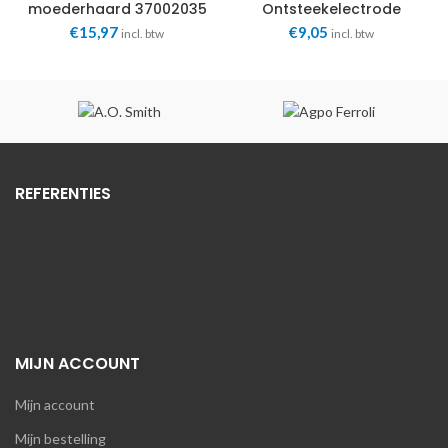
moederhaard 37002035
Ontsteekelectrode
Faber
96011601 Faber
€
15,97
€
9,05
incl. btw
incl. btw
REFERENTIES
MIJN ACCOUNT
Mijn account
Mijn bestelling