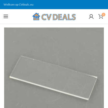
Welkom op CVdeals.eu
0