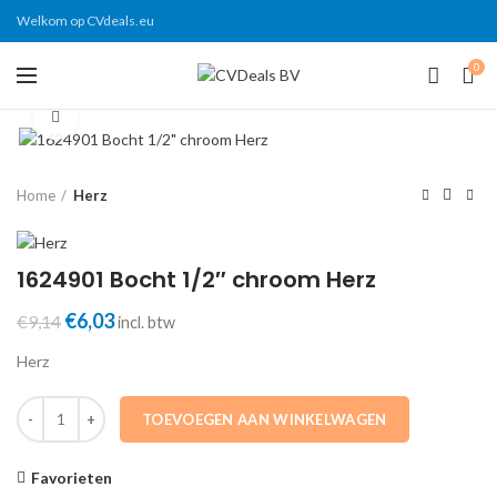
Welkom op CVdeals.eu
0
Click to enlarge
Home
Herz
1624901 Bocht 1/2″ chroom Herz
Oorspronkelijke
Huidige
€
6,03
€
9,14
incl. btw
prijs
prijs
Herz
was:
is:
€9,14.
€6,03.
1624901 Bocht 1/2" chroom Herz aantal
TOEVOEGEN AAN WINKELWAGEN
Favorieten