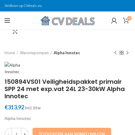
Welkom op CVdeals.eu
0
Click to enlarge
Home
Warmtepompen
Alpha Innotec
150894VS01 Veiligheidspakket primair
SPP 24 met exp.vat 24L 23-30kW Alpha
Innotec
€
313,92
incl. btw
Alpha Innotec
150894VS01 Veiligheidspakket primair SPP 24 met exp.vat 24L 23-30
TOEVOEGEN AAN WINKELWAGEN