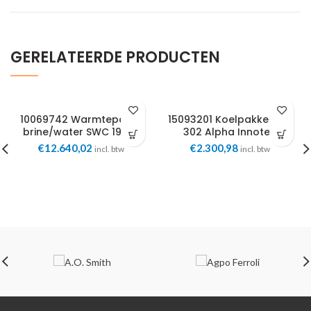
GERELATEERDE PRODUCTEN
10069742 Warmtepomp
15093201 Koelpakket KSE
brine/water SWC 192K3
302 Alpha Innotec
18,6kW +koel 400V Alpha
€
12.640,02
€
2.300,98
incl. btw
incl. btw
Innotec