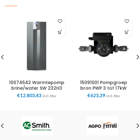
10074642 Warmtepomp
15091001 Pompgroep
brine/water SW 232H3
bron PWP 3 tot 17kW
22,4kW 400V Alpha
Alpha Innotec
€
12.803,43
€
623,39
incl. btw
incl. btw
Innotec