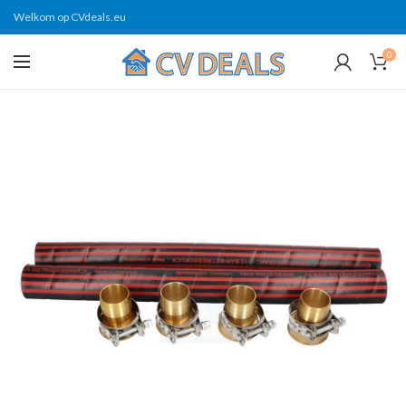
Welkom op CVdeals.eu
0