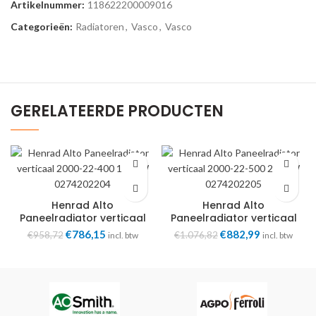
Artikelnummer:
118622200009016
Categorieën:
Radiatoren
,
Vasco
,
Vasco
GERELATEERDE PRODUCTEN
Henrad Alto
Henrad Alto
Paneelradiator verticaal
Paneelradiator verticaal
2000-22-400 1716W
2000-22-500 2145W
Oorspronkelijke
Huidige
Oorspronkelijke
Huidige
€
786,15
€
882,99
€
958,72
€
1.076,82
incl. btw
incl. btw
0274202204
0274202205
prijs
prijs
prijs
prijs
was:
is:
was:
is:
€958,72.
€786,15.
€1.076,82.
€882,99.