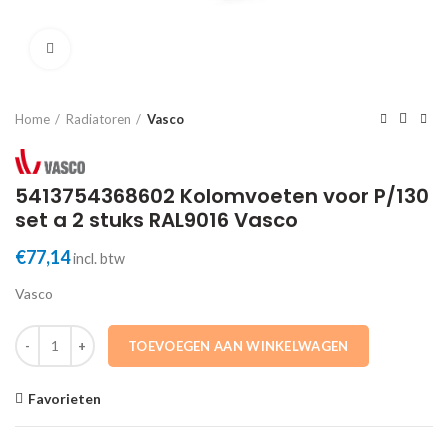
Click to enlarge
Home
Radiatoren
Vasco
5413754368602 Kolomvoeten voor P/130
set a 2 stuks RAL9016 Vasco
€
77,14
incl. btw
Vasco
5413754368602 Kolomvoeten voor P/130 set a 2 stuks RAL9016 Vasc
TOEVOEGEN AAN WINKELWAGEN
Favorieten