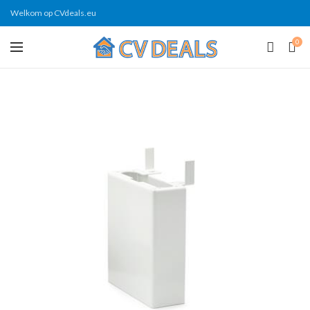
Welkom op CVdeals.eu
0