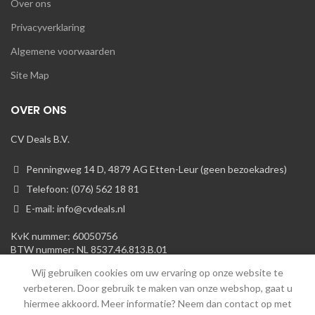
Over ons
Privacyverklaring
Algemene voorwaarden
Site Map
OVER ONS
CV Deals B.V.
Penningweg 14 D, 4879 AG Etten-Leur (geen bezoekadres)
Telefoon: (076) 562 18 81
E-mail: info@cvdeals.nl
KvK nummer: 60050756
BTW nummer: NL 8537.46.813.B.01
Wij gebruiken cookies om uw ervaring op onze website te
verbeteren. Door gebruik te maken van onze webshop, gaat u
hiermee akkoord. Meer informatie? Neem dan contact op met