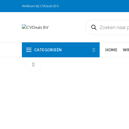
Welkom bij CVDeals B.V.
Producten
zoeken
CATEGORIEËN
HOME
WI
Click to enlarge