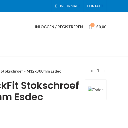
INFORMATIE
CONTACT
0
INLOGGEN / REGISTREREN
€
0,00
t Stokschroef – M12x300mm Esdec
kFit Stokschroef
mm Esdec