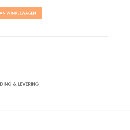
 M12x300mm Esdec aantal
AAN WINKELWAGEN
DING & LEVERING