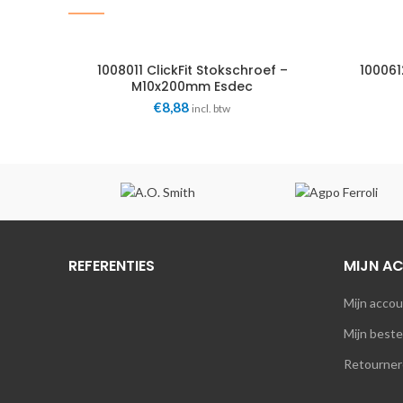
1008011 ClickFit Stokschroef –
100061
M10x200mm Esdec
€
8,88
incl. btw
REFERENTIES
MIJN A
Mijn acco
Mijn beste
Retourner