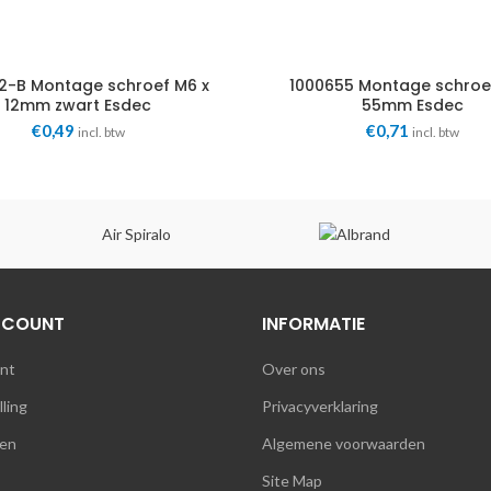
2-B Montage schroef M6 x
1000655 Montage schroe
12mm zwart Esdec
55mm Esdec
€
0,49
€
0,71
incl. btw
incl. btw
Air Spiralo
CCOUNT
INFORMATIE
unt
Over ons
lling
Privacyverklaring
en
Algemene voorwaarden
Site Map