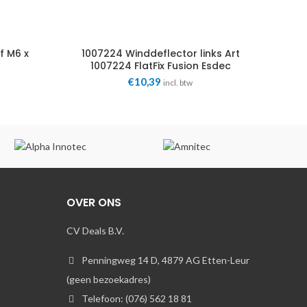
f M6 x
1007224 Winddeflector links Art
1007224 FlatFix Fusion Esdec
€
10,39
incl. btw
OVER ONS
CV Deals B.V.
Penningweg 14 D, 4879 AG Etten-Leur
(geen bezoekadres)
Telefoon: (076) 562 18 81