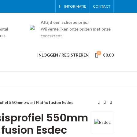
INFORMATIE
CONTACT
Altijd een scherpe prijs!
estal
Wij vergelijken onze prijzen met onze
uis
concurrent
0
INLOGGEN / REGISTREREN
€
0,00
fiel 550mm zwart Flatfix fusion Esdec
sisprofiel 550mm
x fusion Esdec