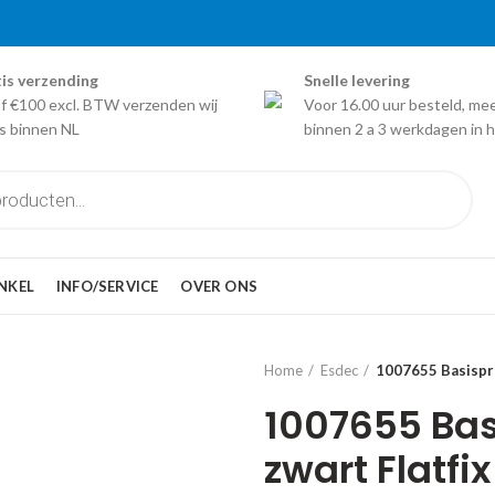
is verzending
Snelle levering
f €100 excl. BTW verzenden wij
Voor 16.00 uur besteld, me
is binnen NL
binnen 2 a 3 werkdagen in h
NKEL
INFO/SERVICE
OVER ONS
Home
Esdec
1007655 Basispro
1007655 Ba
zwart Flatfi