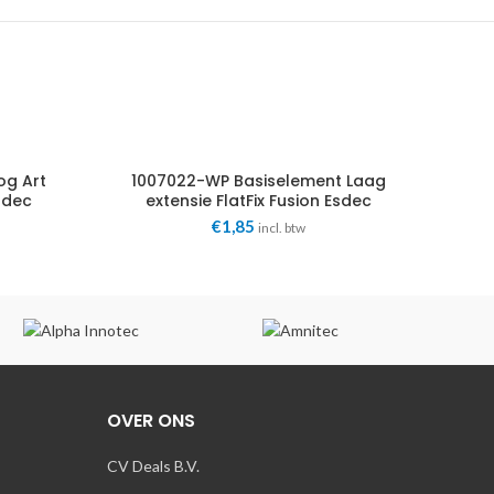
og Art
1007022-WP Basiselement Laag
Esdec
extensie FlatFix Fusion Esdec
€
1,85
incl. btw
OVER ONS
CV Deals B.V.