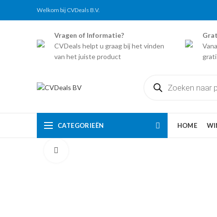
Welkom bij CVDeals B.V.
Vragen of Informatie?
Grat
CVDeals helpt u graag bij het vinden
Vana
van het juiste product
grat
Producten
zoeken
CATEGORIEËN
HOME
WI
Click to enlarge