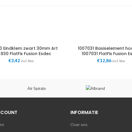
0 Eindklem zwart 30mm Art
1007031 Basiselement ho
930 FlatFix Fusion Esdec
1007031 FlatFix Fusion 
€
3,42
€
12,86
incl. btw
incl. btw
Air Spiralo
CCOUNT
INFORMATIE
unt
Over ons