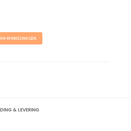
 Flatfix fusion Esdec aantal
AAN WINKELWAGEN
DING & LEVERING