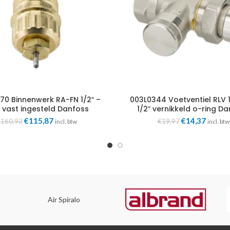
70 Binnenwerk RA-FN 1/2″ –
003L0344 Voetventiel RLV 
 vast ingesteld Danfoss
1/2″ vernikkeld o-ring D
Oorspronkelijke
Huidige
Oorspronkelij
Huidig
€
115,87
€
14,37
€
160,93
€
19,97
incl. btw
incl. btw
prijs
prijs
prijs
prijs
was:
is:
was:
is:
€160,93.
€115,87.
€19,97.
€14,37
Air Spiralo