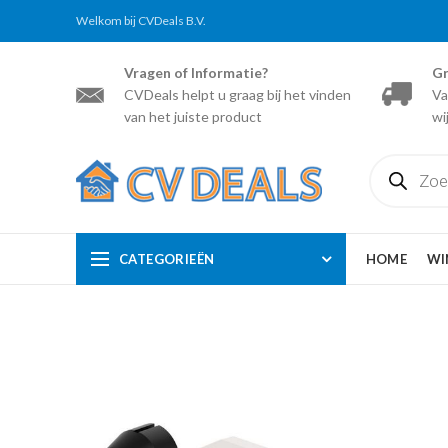
Welkom bij CVDeals B.V.
Vragen of Informatie?
Gr
CVDeals helpt u graag bij het vinden
Va
van het juiste product
wi
Producten
zoeken
CATEGORIEËN
HOME
WI