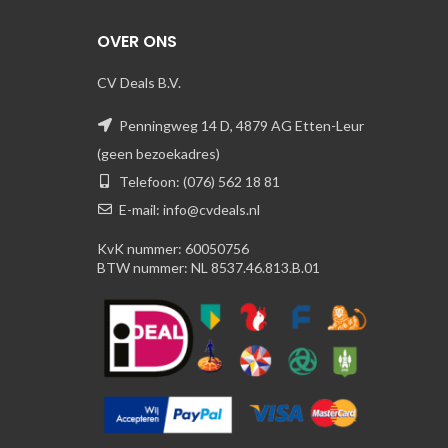
OVER ONS
CV Deals B.V.
Penningweg 14 D, 4879 AG Etten-Leur
(geen bezoekadres)
Telefoon: (076) 562 18 81
E-mail: info@cvdeals.nl
KvK nummer: 60050756
BTW nummer: NL 8537.46.813.B.01