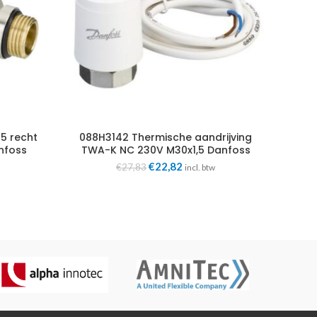
15 recht
088H3142 Thermische aandrijving
041
anfoss
TWA-K NC 230V M30x1,5 Danfoss
ke
e
Oorspronkelijke
Huidige
€
22,82
€
27,83
incl. btw
prijs
prijs
was:
is:
.
€27,83.
€22,82.