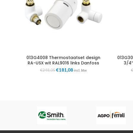
013G4008 Thermostaatset design
013G30
RA-USX wit RAL9016 links Danfoss
3/4″
Oorspronkelijke
Huidige
€
181,08
€
248,05
incl. btw
prijs
prijs
was:
is:
€248,05.
€181,08.
s