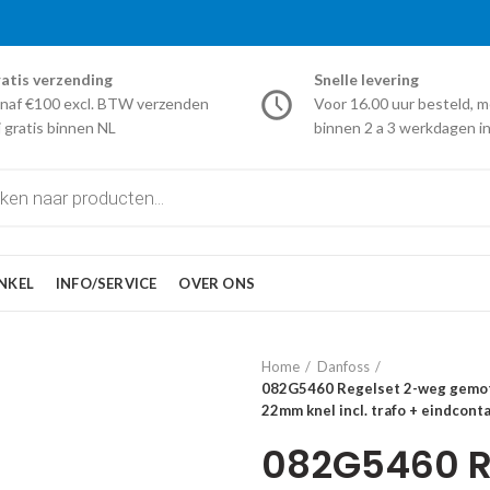
atis verzending
Snelle levering
naf €100 excl. BTW verzenden
Voor 16.00 uur besteld, m
j gratis binnen NL
binnen 2 a 3 werkdagen in
NKEL
INFO/SERVICE
OVER ONS
Home
Danfoss
082G5460 Regelset 2-weg gemot
22mm knel incl. trafo + eindcont
082G5460 R