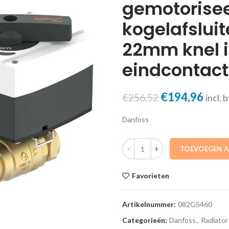
gemotorise
kogelafslui
22mm knel in
eindcontact
Oorspronkeli
Huid
€
194,96
€
256,52
incl. 
prijs
prijs
Danfoss
was:
is:
€256,52.
€194
082G5460 Regelset 2-weg gemotor
TOEVOEGEN 
Favorieten
Artikelnummer:
082G5460
Categorieën:
Danfoss
,
Radiato