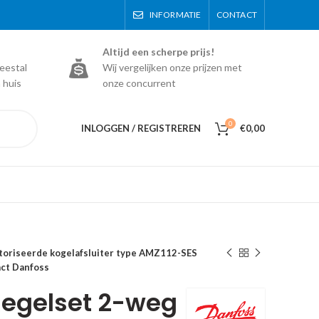
INFORMATIE
CONTACT
Altijd een scherpe prijs!
eestal
Wij vergelijken onze prijzen met
 huis
onze concurrent
0
INLOGGEN / REGISTREREN
€
0,00
oriseerde kogelafsluiter type AMZ112-SES
act Danfoss
egelset 2-weg