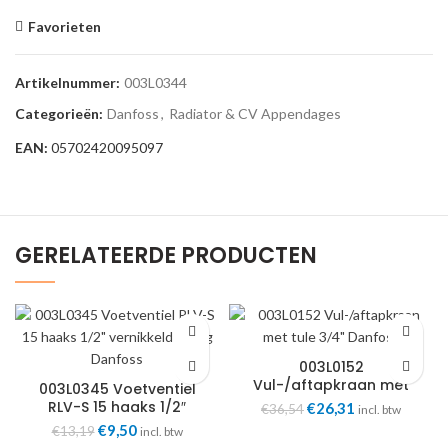
Favorieten
Artikelnummer:
003L0344
Categorieën:
Danfoss
,
Radiator & CV Appendages
EAN:
05702420095097
GERELATEERDE PRODUCTEN
003L0152
Vul-/aftapkraan met
003L0345 Voetventiel
tule 3/4″ Danfoss
RLV-S 15 haaks 1/2″
Oorspronkelijke
Huidige
€
26,31
€
36,54
incl. btw
vernikkeld o-ring
prijs
prijs
Oorspronkelijke
Huidige
€
9,50
€
13,19
incl. btw
Danfoss
was:
is: