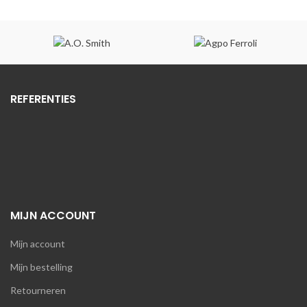
prijs
prijs
€36,54.
€26,31.
was:
is:
€13,19.
€9,50.
REFERENTIES
MIJN ACCOUNT
Mijn account
Mijn bestelling
Retourneren