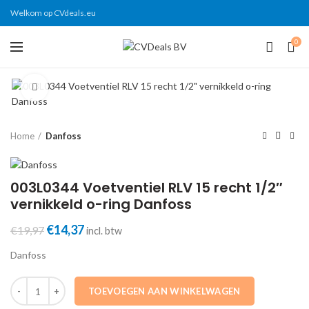
Welkom op CVdeals.eu
0
Click to enlarge
Home
Danfoss
003L0344 Voetventiel RLV 15 recht 1/2″
vernikkeld o-ring Danfoss
Oorspronkelijke
Huidige
€
14,37
€
19,97
incl. btw
prijs
prijs
Danfoss
was:
is:
€19,97.
€14,37.
003L0344 Voetventiel RLV 15 recht 1/2" vernikkeld o-ring Danfoss aa
TOEVOEGEN AAN WINKELWAGEN