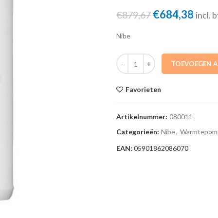
Oorspronkeli
Huid
€
684,38
€
879,67
incl. 
prijs
prijs
Nibe
was:
is:
€879,67.
€684
080011 Buffervat UKV 20-100 Ni
TOEVOEGEN 
Favorieten
Artikelnummer:
080011
Categorieën:
Nibe
,
Warmtepom
EAN:
05901862086070