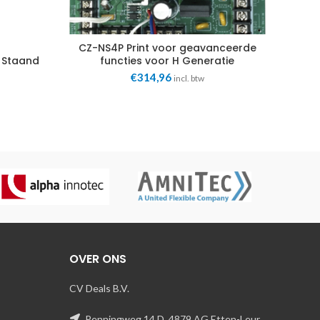
CZ-NS4P Print voor geavanceerde
 Staand
functies voor H Generatie
Panasonic
€
314,96
incl. btw
OVER ONS
CV Deals B.V.
Penningweg 14 D, 4879 AG Etten-Leur