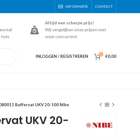
INFORMATIE
CONTACT
Altijd een scherpe prijs!
eestal
Wij vergelijken onze prijzen met
 huis
onze concurrent
0
INLOGGEN / REGISTREREN
€
0,00
080011 Buffervat UKV 20-100 Nibe
ervat UKV 20-