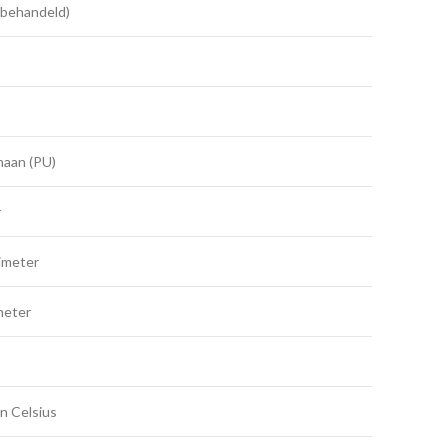
behandeld)
haan (PU)
r
limeter
meter
n Celsius