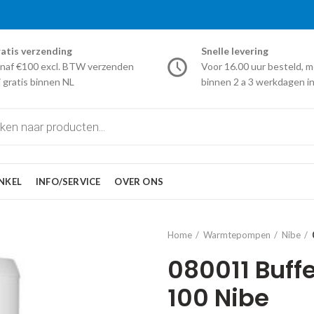
atis verzending
Snelle levering
naf €100 excl. BTW verzenden
Voor 16.00 uur besteld, m
j gratis binnen NL
binnen 2 a 3 werkdagen in
NKEL
INFO/SERVICE
OVER ONS
Home
Warmtepompen
Nibe
080011 Buff
100 Nibe