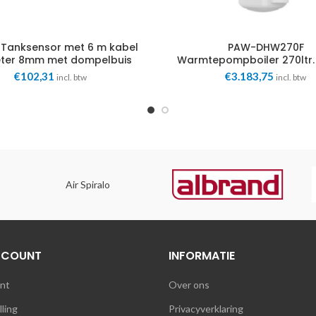
 Tanksensor met 6 m kabel
PAW-DHW270F
ter 8mm met dompelbuis
Warmtepompboiler 270ltr.
Panasonic
model Panasonic
€
102,31
€
3.183,75
incl. btw
incl. btw
Air Spiralo
CCOUNT
INFORMATIE
unt
Over ons
lling
Privacyverklaring