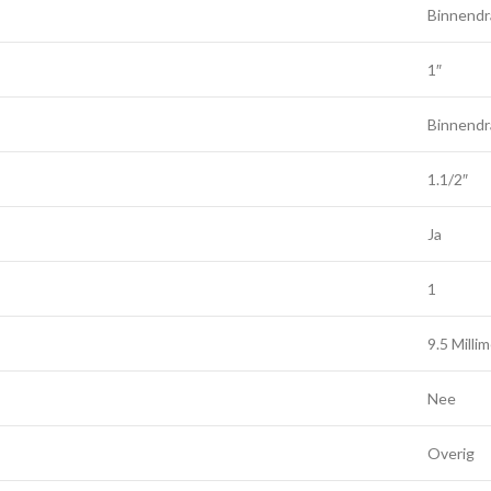
Binnendr
1″
Binnendr
1.1/2″
Ja
1
9.5 Milli
Nee
Overig