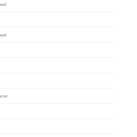
aad
aad
meter