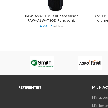
PAW-A2W-TSOD Buitensensor
CZ-TK1
PAW-A2W-TSOD Panasonic
diame
€
73,57
incl. btw
s
REFERENTIES
MIJN A
Mijn acco
Mijn beste