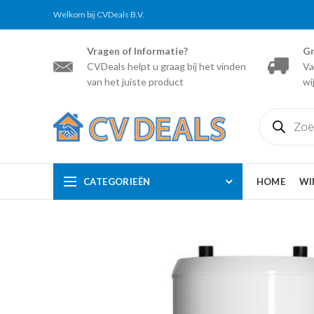
Welkom bij CVDeals B.V.
Vragen of Informatie?
Gr
CVDeals helpt u graag bij het vinden
Va
van het juiste product
wi
Producten
zoeken
CATEGORIEËN
HOME
WI