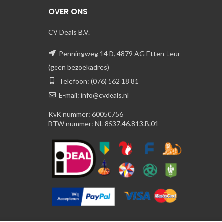
OVER ONS
CV Deals B.V.
Penningweg 14 D, 4879 AG Etten-Leur
(geen bezoekadres)
Telefoon: (076) 562 18 81
E-mail: info@cvdeals.nl
KvK nummer: 60050756
BTW nummer: NL 8537.46.813.B.01