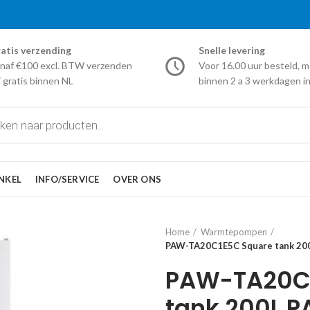
atis verzending
Snelle levering
naf €100 excl. BTW verzenden
Voor 16.00 uur besteld, m
j gratis binnen NL
binnen 2 a 3 werkdagen in
NKEL
INFO/SERVICE
OVER ONS
Home
Warmtepompen
PAW-TA20C1E5C Square tank 20
PAW-TA20C
tank 200L 