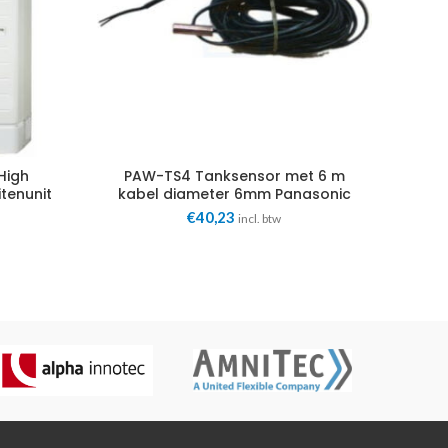
High
PAW-TS4 Tanksensor met 6 m
PAW
tenunit
kabel diameter 6mm Panasonic
€
40,23
incl. btw