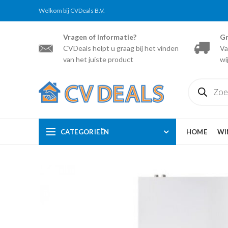
Welkom bij CVDeals B.V.
Vragen of Informatie?
Gr
CVDeals helpt u graag bij het vinden
Va
van het juiste product
wi
Producten
zoeken
CATEGORIEËN
HOME
WI