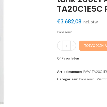
TA20C1E5C 
€
3.682,08
incl. btw
Panasonic
PAW-TA20C1E5C Square tank 20
TOEVOEGEN 
Favorieten
Artikelnummer:
PAW-TA20C1E
Categorieën:
Panasonic
,
Warmt