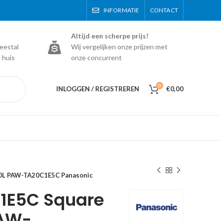
INFORMATIE
CONTACT
Altijd een scherpe prijs!
eestal
Wij vergelijken onze prijzen met
 huis
onze concurrent
0
INLOGGEN / REGISTREREN
€
0,00
0L PAW-TA20C1E5C Panasonic
1E5C Square
PAW-