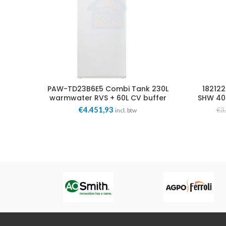
PAW-TD23B6E5 Combi Tank 230L
18212
warmwater RVS + 60L CV buffer
SHW 400
Panasonic
€
4.451,93
€
3
incl. btw
s