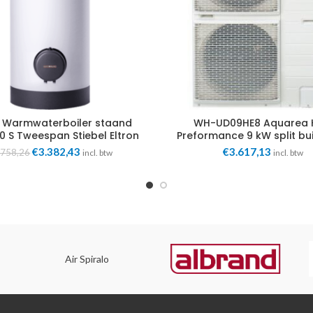
2 Warmwaterboiler staand
WH-UD09HE8 Aquarea 
 S Tweespan Stiebel Eltron
Preformance 9 kW split bui
3 fase Panasonic
Oorspronkelijke
Huidige
€
3.382,43
€
3.617,13
.758,26
incl. btw
incl. btw
prijs
prijs
was:
is:
€3.758,26.
€3.382,43.
Air Spiralo