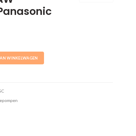
Panasonic
0L PAW-TA20C1E5C Panasonic aantal
AAN WINKELWAGEN
5C
epompen