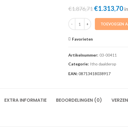
Oorspronkel
H
€
1.313,70
€
1.876,71
i
prijs
pr
03-00411 Dakventilator CAS 3.2 S
was:
is
TOEVOEGEN 
€1.876,71.
€
Favorieten
Artikelnummer:
03-00411
Categorie:
Itho daalderop
EAN:
08713418038917
EXTRA INFORMATIE
BEOORDELINGEN (0)
VERZEN