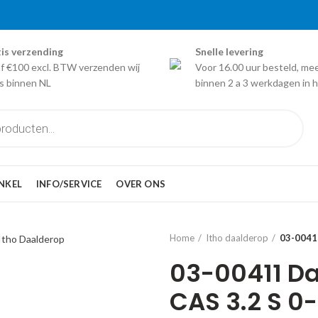
is verzending
Snelle levering
f €100 excl. BTW verzenden wij
Voor 16.00 uur besteld, me
is binnen NL
binnen 2 a 3 werkdagen in h
NKEL
INFO/SERVICE
OVER ONS
Home
Itho daalderop
03-00411
03-00411 Da
CAS 3.2 S 0-