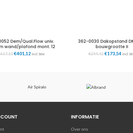
052 Dem/Qual.Flow univ.
362-0030 Dakopstand D
m wand/plafond mont. 12
bouwgrootte II
aansl.
Oorspronkelijke
Huidige
Oorspronkelij
Huidi
€
401,12
€
173,54
€
617,10
€
244,42
incl. btw
incl. b
prijs
prijs
prijs
prijs
was:
is:
was:
is:
€617,10.
€401,12.
€244,42.
€173,
Air Spiralo
CCOUNT
INFORMATIE
unt
Over ons