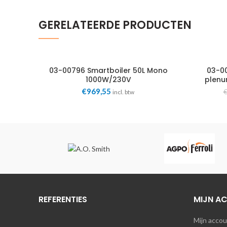
GERELATEERDE PRODUCTEN
03-00796 Smartboiler 50L Mono
03-00
1000W/230V
plenu
€
969,55
incl. btw
REFERENTIES
MIJN A
Mijn acco