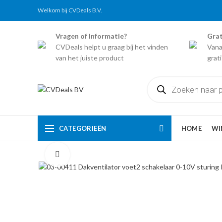
Welkom bij CVDeals B.V.
Vragen of Informatie?
Grat
CVDeals helpt u graag bij het vinden
Vana
van het juiste product
grat
Producten
zoeken
CATEGORIEËN
HOME
WI
Click to enlarge