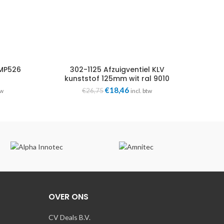
MP526
302-1125 Afzuigventiel KLV
kunststof 125mm wit ral 9010
ke
ge
Oorspronkelijke
Huidige
€
18,46
€
26,75
tw
incl. btw
prijs
prijs
was:
is:
54.
€26,75.
€18,46.
OVER ONS
CV Deals B.V.