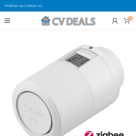
Welkom op CVdeals.eu
0