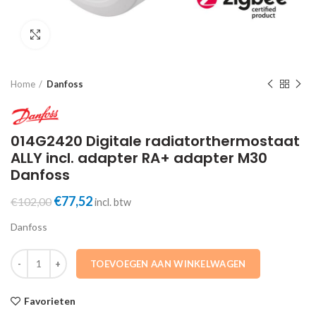
Click to enlarge
Home
Danfoss
014G2420 Digitale radiatorthermostaat
ALLY incl. adapter RA+ adapter M30
Danfoss
Oorspronkelijke
Huidige
€
77,52
€
102,00
incl. btw
prijs
prijs
Danfoss
was:
is:
€102,00.
€77,52.
014G2420 Digitale radiatorthermostaat ALLY incl. adapter RA+ adap
TOEVOEGEN AAN WINKELWAGEN
Favorieten