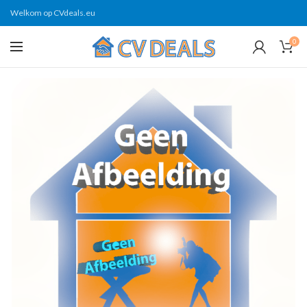
Welkom op CVdeals.eu
0