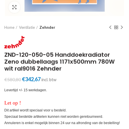
Click to enlarge
Home
Ventilatie
Zehnder
ZND-120-050-05 Handdoekradiator
Zeno dubbellaags 1171x500mm 780W
wit ral9016 Zehnder
Oorspronkelijke
Huidige
€
342,67
€
580,80
incl. btw
prijs
prijs
was:
is:
Levertijd +/- 15 werkdagen.
€580,80.
€342,67.
Let op !
Dit artikel wordt speciaal voor u besteld.
Speciaal bestelde artikelen kunnen niet worden geretourneerd.
Annuleren is enkel mogelijk binnen 24 uur na afronding van de bestelling!