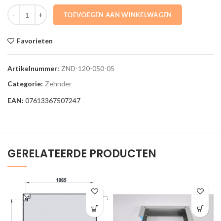
ZND-120-050-05 Handdoekradiator Zeno dubbellaags 1171x500mm 7
TOEVOEGEN AAN WINKELWAGEN
Favorieten
Artikelnummer:
ZND-120-050-05
Categorie:
Zehnder
EAN:
07613367507247
GERELATEERDE PRODUCTEN