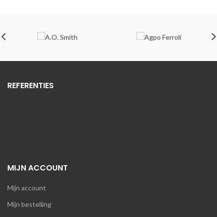
was:
is:
was:
is:
€736,89.
€560,04.
€44,17.
€35,33.
REFERENTIES
MIJN ACCOUNT
Mijn account
Mijn bestelling