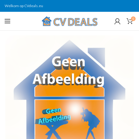
Welkom op CVdeals.eu
0