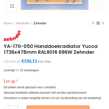
Click to enlarge
Home
Ventilatie
Zehnder
YA-170-050 Handdoekradiator Yucca
1736x478mm RAL9016 696W Zehnder
Oorspronkelijke
Huidige
€
596,11
€
1.010,35
incl. btw
prijs
prijs
was:
is:
Levertijd +/- 15 werkdagen.
€1.010,35.
€596,11.
Let op !
Dit artikel wordt speciaal voor u besteld.
Speciaal bestelde artikelen kunnen niet worden geretourneerd.
Annuleren is enkel mogelijk binnen 24 uur na afronding van de bestelling!
YA-170-050 Handdoekradiator Yucca 1736x478mm RAL9016 696W Ze