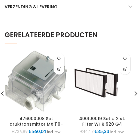
VERZENDING & LEVERING
GERELATEERDE PRODUCTEN
476000008 Set
400100019 Set a 2 st.
druktransmittor MX 110-
Filter WHR 920 G4
320 Zehnder
Zehnder
Oorspronkelijke
Huidige
Oorspronkelijke
Huidige
€
560,04
€
35,33
€
736,89
€
44,17
incl. btw
incl. btw
prijs
prijs
prijs
prijs