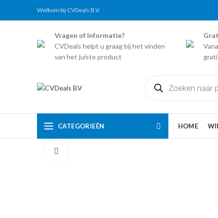
Welkom bij CVDeals B.V.
Vragen of Informatie?
Grat
CVDeals helpt u graag bij het vinden
Vana
van het juiste product
grat
Producten
zoeken
CATEGORIEËN
HOME
WI
Click to enlarge