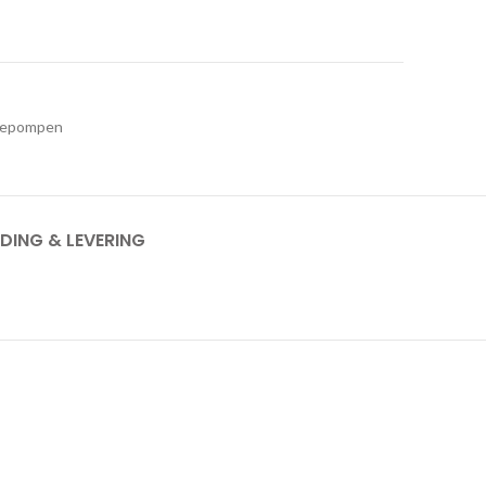
epompen
DING & LEVERING