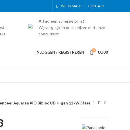
INFORMATIE
CONTACT
Altijd een scherpe prijs!
estal
Wij vergelijken onze prijzen met onze
uis
concurrent
0
INLOGGEN / REGISTREREN
€
0,00
deel Aquarea AiO Bibloc UD H-gen 12kW 3fase
8