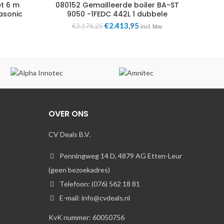
t 6 m
080152 Gemailleerde boiler BA-ST
asonic
9050 -1FEDC 442L 1 dubbele
spiraal Nibe
Oorspronkelijke
€
2.413,95
Huidige
€
3.176,25
incl. btw
prijs
prijs
was:
is:
€3.176,25.
€2.413,95.
OVER ONS
CV Deals B.V.
Penningweg 14 D, 4879 AG Etten-Leur
(geen bezoekadres)
Telefoon: (076) 562 18 81
E-mail: info@cvdeals.nl
KvK nummer: 60050756