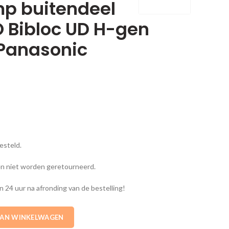
 buitendeel
 Bibloc UD H-gen
Panasonic
besteld.
en niet worden geretourneerd.
n 24 uur na afronding van de bestelling!
eel Aquarea AiO Bibloc UD H-gen 12kW 3fase Panasonic aantal
AAN WINKELWAGEN