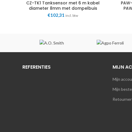
CZ-TK1 Tanksensor met 6 m kabel
PAW-
diameter 8mm met dompelbuis
PAW
Panasonic
€
102,31
incl. btw
REFERENTIES
MIJN A
Mijn acco
Mijn beste
Retourner