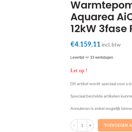
Warmtepomp
Aquarea AiO
12kW 3fase 
€
4.159,11
incl. btw
Levertijd +/- 33 werkdagen.
Let op !
Dit artikel wordt speciaal voor u 
Speciaal bestelde artikelen kunn
Annuleren is enkel mogelijk binne
WH-UD12HE8 Warmtepomp buitend
TOEVOEGEN 