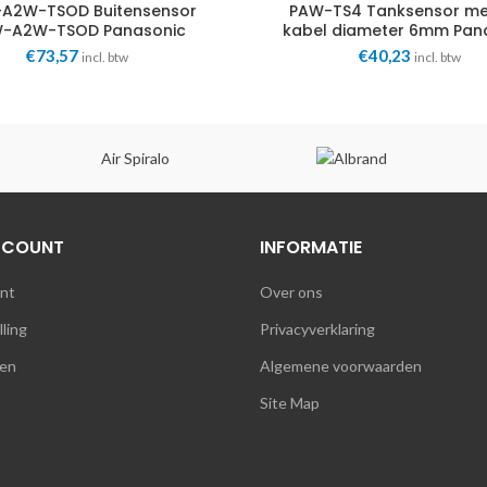
A2W-TSOD Buitensensor
PAW-TS4 Tanksensor me
-A2W-TSOD Panasonic
kabel diameter 6mm Pan
€
73,57
€
40,23
incl. btw
incl. btw
Air Spiralo
CCOUNT
INFORMATIE
unt
Over ons
lling
Privacyverklaring
en
Algemene voorwaarden
Site Map