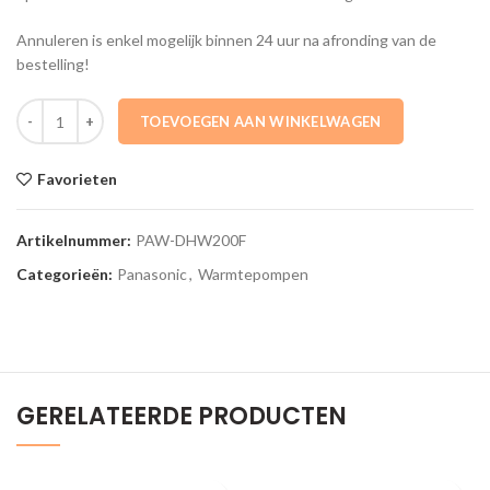
Annuleren is enkel mogelijk binnen 24 uur na afronding van de
bestelling!
PAW-DHW200F Warmtepompboiler 200 L staand DHW Aquarea Panas
TOEVOEGEN AAN WINKELWAGEN
Favorieten
Artikelnummer:
PAW-DHW200F
Categorieën:
Panasonic
,
Warmtepompen
GERELATEERDE PRODUCTEN