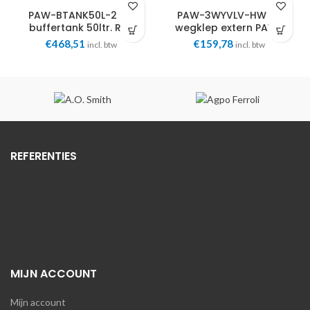
PAW-BTANK50L-2 CV
PAW-3WYVLV-HW 3-
buffertank 50ltr. RVS
wegklep extern PAW-
Panasonic
3WYVLV-HW Panasonic
€
468,51
€
159,78
incl. btw
incl. btw
REFERENTIES
MIJN ACCOUNT
Mijn account