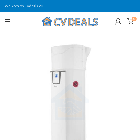
Welkom op CVdeals.eu
0