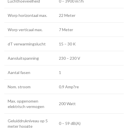
Luchthoeveelheid
0 – 3900 m?/h
Worp horizontaal max.
22 Meter
Worp verticaal max.
7 Meter
dT verwarmingslucht
15 – 30 K
Aansluitspanning
230 – 230 V
Aantal fasen
1
Nom. stroom
0.9 Amp?re
Max. opgenomen
200 Watt
elektrisch vermogen
Geluiddrukniveau op 5
0 – 59 dB(A)
meter hoogte