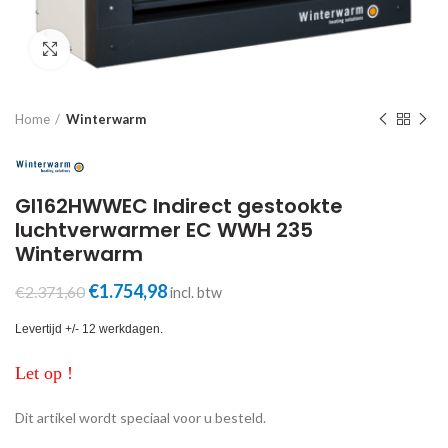
Click to enlarge
Home
Winterwarm
GI162HWWEC Indirect gestookte
luchtverwarmer EC WWH 235
Winterwarm
Oorspronkelijke
Huidige
€
1.754,98
€
2.371,60
incl. btw
prijs
prijs
was:
is:
Levertijd +/- 12 werkdagen.
€2.371,60.
€1.754,98.
Let op !
Dit artikel wordt speciaal voor u besteld.