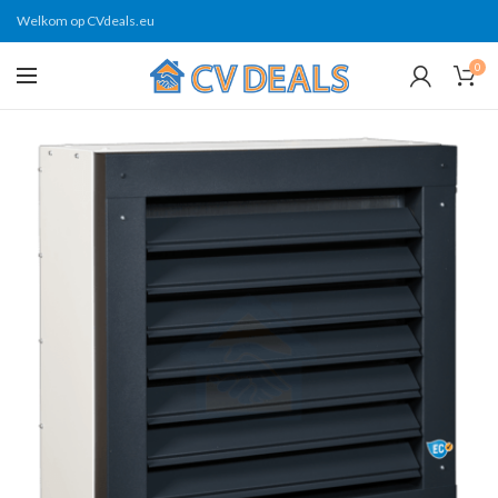
Welkom op CVdeals.eu
0