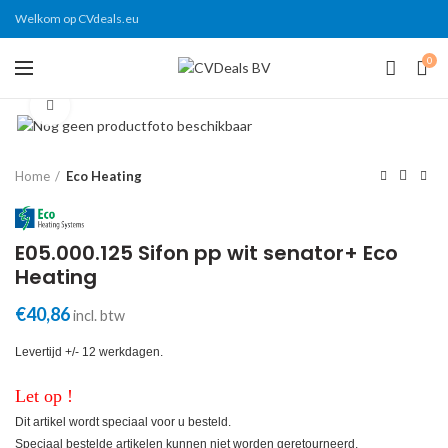
Welkom op CVdeals.eu
0
Click to enlarge
Home
Eco Heating
E05.000.125 Sifon pp wit senator+ Eco
Heating
€
40,86
incl. btw
Levertijd +/- 12 werkdagen.
Let op !
Dit artikel wordt speciaal voor u besteld.
Speciaal bestelde artikelen kunnen niet worden geretourneerd.