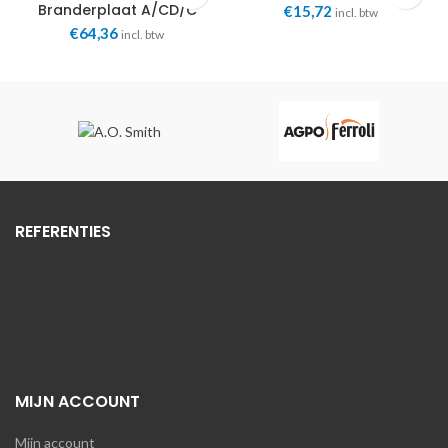
BIC Eco Heating
Branderplaat A/CD/C
€
15,72
incl. btw
(m5) Eco Heating
€
64,36
incl. btw
REFERENTIES
MIJN ACCOUNT
Mijn account