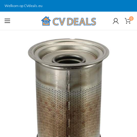
Welkom op CVdeals.eu
0