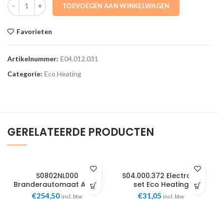
E04.012.031 Brander 3+1 csl 35 Eco Heating aantal
TOEVOEGEN AAN WINKELWAGEN
Favorieten
Artikelnummer:
E04.012.031
Categorie:
Eco Heating
GERELATEERDE PRODUCTEN
S0802NL000
S04.000.372 Electrode
Branderautomaat A150-
set Eco Heating
180 BIC NL Eco Heating
€
254,50
€
31,05
incl. btw
incl. btw