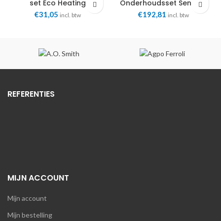
set Eco Heating
Onderhoudsset Senator
UNIVERSEEL Eco Heating
€
31,05
€
192,81
incl. btw
incl. btw
REFERENTIES
MIJN ACCOUNT
Mijn account
Mijn bestelling