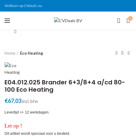
Welkom op CVdeals.eu
0
Click to enlarge
Home
Eco Heating
E04.012.025 Brander 6+3/8+4 a/cd 80-
100 Eco Heating
€
67,03
incl. btw
Levertijd +/- 12 werkdagen.
Let op !
Dit artikel wordt speciaal voor u besteld.