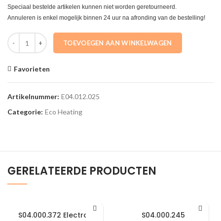
Speciaal bestelde artikelen kunnen niet worden geretourneerd.
Annuleren is enkel mogelijk binnen 24 uur na afronding van de bestelling!
E04.012.025 Brander 6+3/8+4 a/cd 80-100 Eco Heating aantal
TOEVOEGEN AAN WINKELWAGEN
Favorieten
Artikelnummer:
E04.012.025
Categorie:
Eco Heating
GERELATEERDE PRODUCTEN
S04.000.372 Electrode
S04.000.245