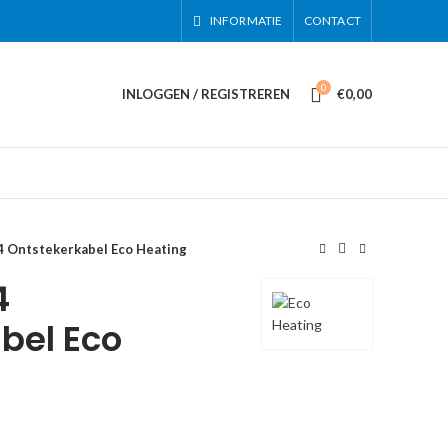
INFORMATIE
CONTACT
0
INLOGGEN / REGISTREREN
€
0,00
4 Ontstekerkabel Eco Heating
4
bel Eco