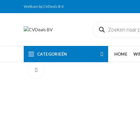
Welkom bij CVDeals B.V.
Producten
zoeken
CATEGORIEËN
HOME
WI
Click to enlarge