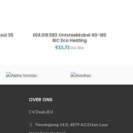
nsul 35
E04.016.583 Ontsteekkabel 60-180
BIC Eco Heating
€
15,72
incl. btw
OVER ONS
CV Deals B.V.
Penningweg 14 D, 4879 AG Etten-Leur
(geen bezoekadres)