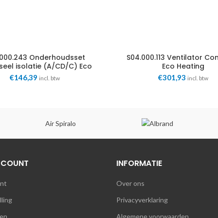
.000.243 Onderhoudsset
S04.000.113 Ventilator Co
seel isolatie (A/CD/C) Eco
Eco Heating
Heating
€
146,39
€
301,93
incl. btw
incl. btw
Air Spiralo
CCOUNT
INFORMATIE
unt
Over ons
lling
Privacyverklaring
en
Algemene voorwaarden