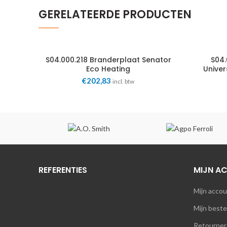
GERELATEERDE PRODUCTEN
S04.000.218 Branderplaat Senator
S04
Eco Heating
Univer
€
202,83
incl. btw
REFERENTIES
MIJN A
Mijn acco
Mijn beste
Retourner