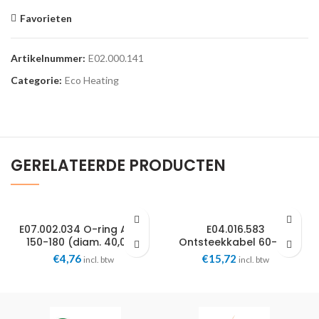
Favorieten
Artikelnummer:
E02.000.141
Categorie:
Eco Heating
GERELATEERDE PRODUCTEN
E07.002.034 O-ring A/CD
E04.016.583
150-180 (diam. 40,00 x
Ontsteekkabel 60-180
4,00) Eco Heating
BIC Eco Heating
€
4,76
€
15,72
incl. btw
incl. btw