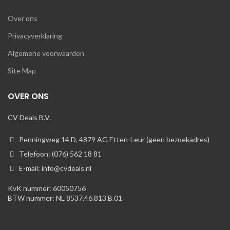
Over ons
Privacyverklaring
Algemene voorwaarden
Site Map
OVER ONS
CV Deals B.V.
Penningweg 14 D, 4879 AG Etten-Leur (geen bezoekadres)
Telefoon: (076) 562 18 81
E-mail: info@cvdeals.nl
KvK nummer: 60050756
BTW nummer: NL 8537.46.813.B.01