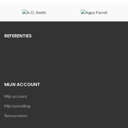
was:
is:
was:
is:
€36,25.
€34,44.
€18,39.
€17,47.
REFERENTIES
MIJN ACCOUNT
Mijn account
Mijn bestelling
Retourneren