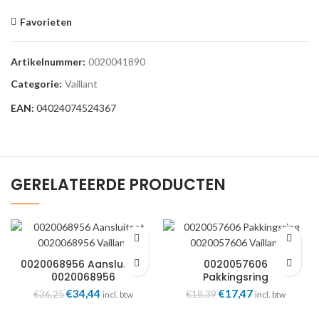
Favorieten
Artikelnummer:
0020041890
Categorie:
Vaillant
EAN:
04024074524367
GERELATEERDE PRODUCTEN
0020068956 Aansluitset
0020057606
0020068956
Pakkingsring
0020057606
Oorspronkelijke
€
34,44
Huidige
Oorspronkelijke
€
17,47
Huidige
€
36,25
€
18,39
incl. btw
incl. btw
prijs
prijs
prijs
prijs