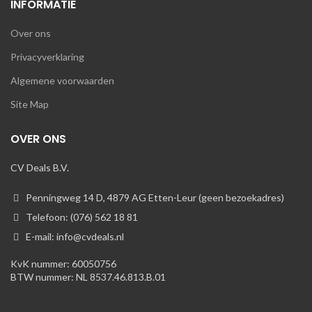
INFORMATIE
Over ons
Privacyverklaring
Algemene voorwaarden
Site Map
OVER ONS
CV Deals B.V.
Penningweg 14 D, 4879 AG Etten-Leur (geen bezoekadres)
Telefoon: (076) 562 18 81
E-mail: info@cvdeals.nl
KvK nummer: 60050756
BTW nummer: NL 8537.46.813.B.01