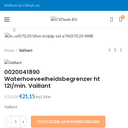
Welkom op CVdeals.eu
0
Click to enlarge
Home
Vaillant
0020041890
Waterhoeveelheidsbegrenzer ht
12l/min. Vaillant
Oorspronkelijke
€
21,15
Huidige
€
22,26
incl. btw
prijs
prijs
Vaillant
was:
is:
€22,26.
€21,15.
0020041890 Waterhoeveelheidsbegrenzer ht 12l/min. Vaillant aantal
TOEVOEGEN AAN WINKELWAGEN