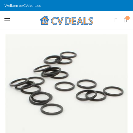
Welkom op CVdeals.eu
0