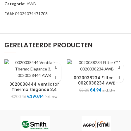
Categorie:
AWB
EAN:
04024074471708
GERELATEERDE PRODUCTEN
0020038234 Fi lter CV
0020038234 AWB
0020038444 Ventilator
Thermo Elegance 3,4
Oorspronkelijke
Huidige
€
4,94
€
5,20
incl. btw
0020038444 AWB
prijs
prijs
Oorspronkelijke
Huidige
€
190,44
€
200,46
incl. btw
was:
is:
prijs
prijs
€5,20.
€4,94.
was:
is:
€200,46.
€190,44.