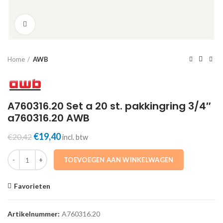
Click to enlarge
Home
AWB
A760316.20 Set a 20 st. pakkingring 3/4″
a760316.20 AWB
Oorspronkelijke
Huidige
€
19,40
€
20,42
incl. btw
prijs
prijs
A760316.20 Set a 20 st. pakkingring 3/4" a760316.20 AWB aantal
was:
is:
TOEVOEGEN AAN WINKELWAGEN
€20,42.
€19,40.
Favorieten
Artikelnummer:
A760316.20