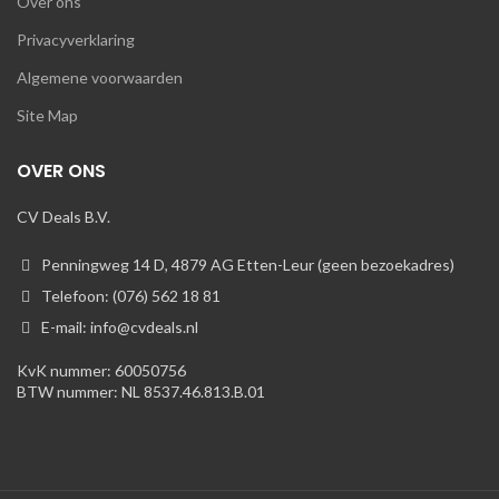
Over ons
Privacyverklaring
Algemene voorwaarden
Site Map
OVER ONS
CV Deals B.V.
Penningweg 14 D, 4879 AG Etten-Leur (geen bezoekadres)
Telefoon: (076) 562 18 81
E-mail: info@cvdeals.nl
KvK nummer: 60050756
BTW nummer: NL 8537.46.813.B.01