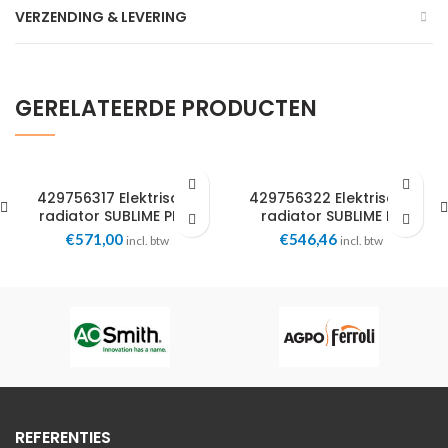
VERZENDING & LEVERING
GERELATEERDE PRODUCTEN
429756317 Elektrische
429756322 Elektrische
radiator SUBLIME PLUS
radiator SUBLIME RF
500x1050mm vert. 1200W
500x750mm 1,0kW
€
571,00
€
546,46
incl. btw
incl. btw
Masterwatt
Masterwatt
REFERENTIES