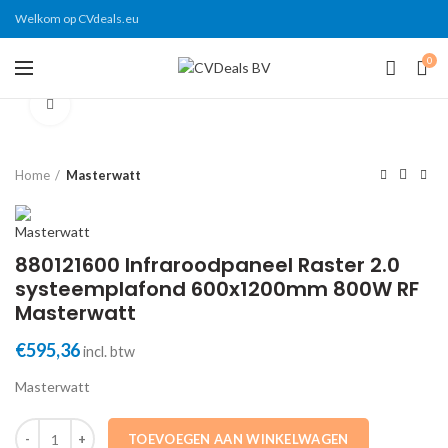
Welkom op CVdeals.eu
0
Click to enlarge
Home
Masterwatt
880121600 Infraroodpaneel Raster 2.0
systeemplafond 600x1200mm 800W RF
Masterwatt
€
595,36
incl. btw
Masterwatt
880121600 Infraroodpaneel Raster 2.0 systeemplafond 600x1200mm
TOEVOEGEN AAN WINKELWAGEN