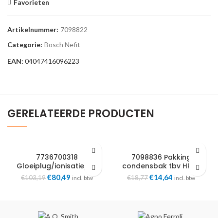
Favorieten
Artikelnummer:
7098822
Categorie:
Bosch Nefit
EAN:
04047416096223
GERELATEERDE PRODUCTEN
7736700318
7098836 Pakking
Gloeiplug/ionisatiepen
condensbak tbv HR30
set 15/45kW 8718600154
73458 Bosch Nefit
Oorspronkelijke
€
80,49
Huidige
Oorspronkelijke
€
14,64
Huidige
€
103,19
€
18,77
incl. btw
incl. btw
Bosch Nefit
prijs
prijs
prijs
prijs
was:
is:
was:
is:
€103,19.
€80,49.
€18,77.
€14,64.