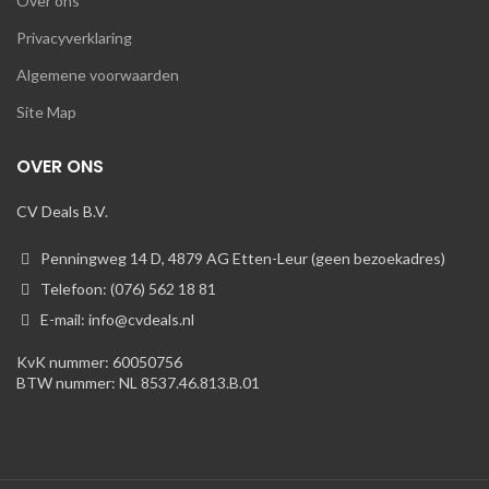
Over ons
Privacyverklaring
Algemene voorwaarden
Site Map
OVER ONS
CV Deals B.V.
Penningweg 14 D, 4879 AG Etten-Leur (geen bezoekadres)
Telefoon: (076) 562 18 81
E-mail: info@cvdeals.nl
KvK nummer: 60050756
BTW nummer: NL 8537.46.813.B.01