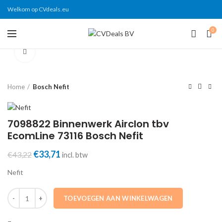
Welkom op CVdeals.eu
0
Click to enlarge
Home
Bosch Nefit
7098822 Binnenwerk Airclon tbv
EcomLine 73116 Bosch Nefit
Oorspronkelijke
€
33,71
Huidige
€
43,22
incl. btw
prijs
prijs
Nefit
was:
is:
€43,22.
€33,71.
7098822 Binnenwerk Airclon tbv EcomLine 73116 Bosch Nefit aantal
TOEVOEGEN AAN WINKELWAGEN