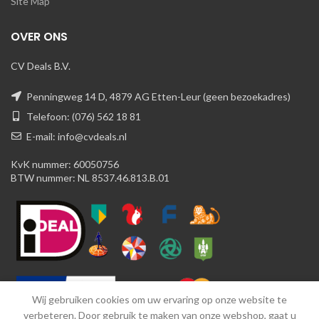
Site Map
OVER ONS
CV Deals B.V.
Penningweg 14 D, 4879 AG Etten-Leur (geen bezoekadres)
Telefoon: (076) 562 18 81
E-mail: info@cvdeals.nl
KvK nummer: 60050756
BTW nummer: NL 8537.46.813.B.01
Wij gebruiken cookies om uw ervaring op onze website te
verbeteren. Door gebruik te maken van onze webshop, gaat u