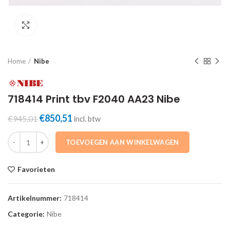
Click to enlarge
Home
Nibe
718414 Print tbv F2040 AA23 Nibe
Oorspronkelijke
Huidige
€
850,51
€
945,01
incl. btw
prijs
prijs
718414 Print tbv F2040 AA23 Nibe aantal
was:
is:
TOEVOEGEN AAN WINKELWAGEN
€945,01.
€850,51.
Favorieten
Artikelnummer:
718414
Categorie:
Nibe