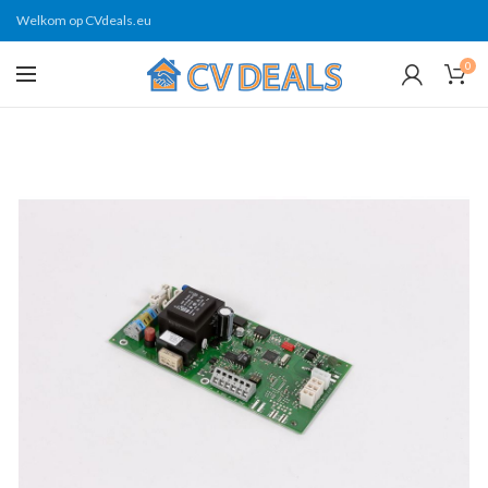
Welkom op CVdeals.eu
0