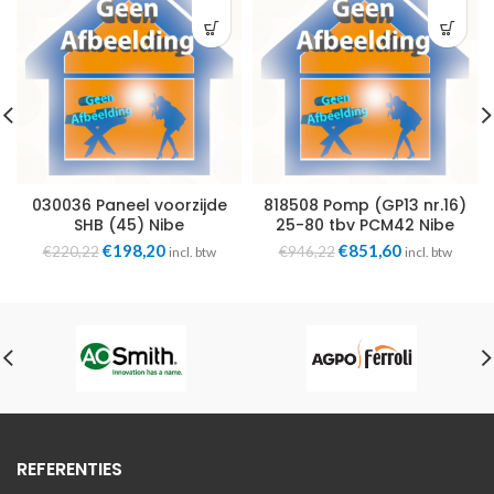
030036 Paneel voorzijde
818508 Pomp (GP13 nr.16)
SHB (45) Nibe
25-80 tbv PCM42 Nibe
Oorspronkelijke
Huidige
Oorspronkelijke
Huidige
€
198,20
€
851,60
€
220,22
€
946,22
incl. btw
incl. btw
prijs
prijs
prijs
prijs
was:
is:
was:
is:
€220,22.
€198,20.
€946,22.
€851,60.
REFERENTIES