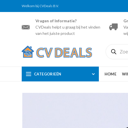
Welkom bij CVDeals B.V.
Vragen of Informatie?
Gr
CVDeals helpt u graag bij het vinden
Va
van het juiste product
wi
Producten
zoeken
CATEGORIEËN
HOME
WI