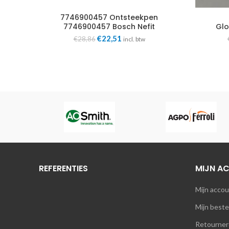
7746900457 Ontsteekpen
7746900457 Bosch Nefit
Glo
15/45
Oorspronkelijke
Huidige
€
22,51
€
28,86
incl. btw
prijs
prijs
was:
is:
€28,86.
€22,51.
s
REFERENTIES
MIJN A
Mijn acco
Mijn beste
Retourner