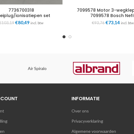
7736700318
7099578 Motor 3-wegklep
eiplug/ionisatiepen set
7099578 Bosch Nefi
kW 8718600154 Bosch Nefit
Oorspronkelijke
Huidige
Oorspronkelij
Huidig
€
80,49
€
73,14
€
103,19
€
93,76
incl. btw
incl. btw
prijs
prijs
prijs
prijs
was:
is:
was:
is:
€103,19.
€80,49.
€93,76.
€73,14
Air Spiralo
CCOUNT
INFORMATIE
unt
Over ons
lling
Privacyverklaring
en
Algemene voorwaarden