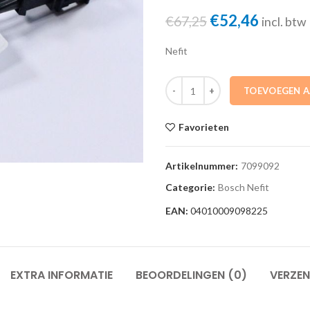
Oorspronkelij
Huidig
€
52,46
€
67,25
incl. btw
prijs
prijs
Nefit
was:
is:
€67,25.
€52,46.
7099092 Bi-sensor 73673 709909
TOEVOEGEN 
Favorieten
Artikelnummer:
7099092
Categorie:
Bosch Nefit
EAN:
04010009098225
EXTRA INFORMATIE
BEOORDELINGEN (0)
VERZEN