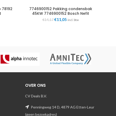
 78192
7746900152 Pakking condensbak
7101
t
45KW 7746900152 Bosch Nefit
ke
e
Oorspronkelijke
Huidige
€
11,05
€
14,17
incl. btw
prijs
prijs
was:
is:
.
€14,17.
€11,05.
OVER ONS
CV Deals B.V.
Penningweg 14 D, 4879 AG Etten-Leur
(geen bezoekadres)