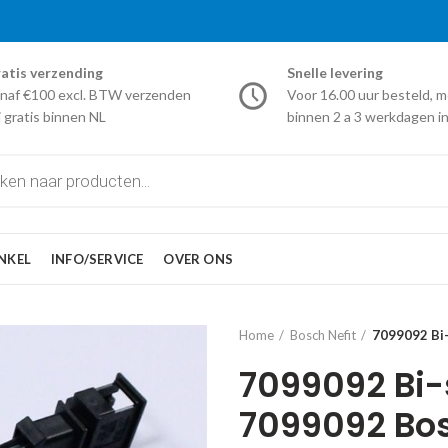
atis verzending
Snelle levering
naf €100 excl. BTW verzenden
Voor 16.00 uur besteld, m
j gratis binnen NL
binnen 2 a 3 werkdagen in
NKEL
INFO/SERVICE
OVER ONS
Home
Bosch Nefit
7099092 Bi
7099092 Bi-
7099092 Bos