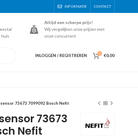
INFORMATIE
CONTACT
Altijd een scherpe prijs!
eestal
Wij vergelijken onze prijzen met
 huis
onze concurrent
0
INLOGGEN / REGISTREREN
€
0,00
-sensor 73673 7099092 Bosch Nefit
sensor 73673
ch Nefit