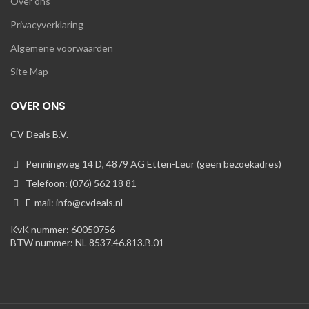
Over ons
Privacyverklaring
Algemene voorwaarden
Site Map
OVER ONS
CV Deals B.V.
Penningweg 14 D, 4879 AG Etten-Leur (geen bezoekadres)
Telefoon: (076) 562 18 81
E-mail: info@cvdeals.nl
KvK nummer: 60050756
BTW nummer: NL 8537.46.813.B.01