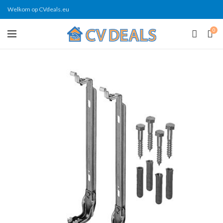
Welkom op CVdeals.eu
0