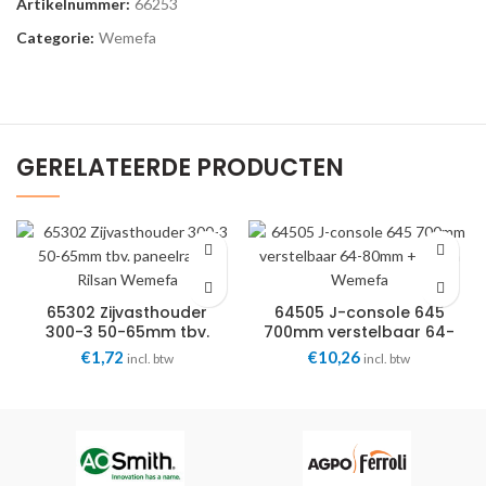
Artikelnummer:
66253
Categorie:
Wemefa
GERELATEERDE PRODUCTEN
65302 Zijvasthouder
64505 J-console 645
300-3 50-65mm tbv.
700mm verstelbaar 64-
paneelrad. + Rilsan
80mm + Rilsan Wemefa
€
1,72
€
10,26
incl. btw
incl. btw
Wemefa