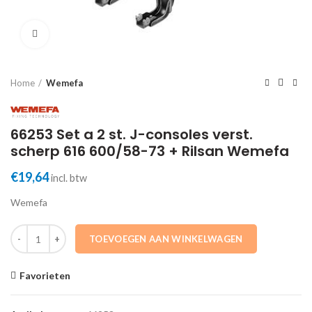
Click to enlarge
Home
Wemefa
66253 Set a 2 st. J-consoles verst.
scherp 616 600/58-73 + Rilsan Wemefa
€
19,64
incl. btw
Wemefa
66253 Set a 2 st. J-consoles verst. scherp 616 600/58-73 + Rilsan W
TOEVOEGEN AAN WINKELWAGEN
Favorieten