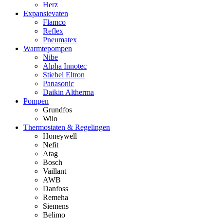
Herz
Expansievaten
Flamco
Reflex
Pneumatex
Warmtepompen
Nibe
Alpha Innotec
Stiebel Eltron
Panasonic
Daikin Altherma
Pompen
Grundfos
Wilo
Thermostaten & Regelingen
Honeywell
Nefit
Atag
Bosch
Vaillant
AWB
Danfoss
Remeha
Siemens
Belimo