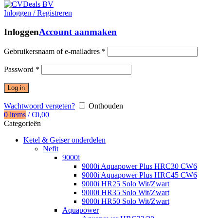
Inloggen / Registreren
Inloggen
Account aanmaken
Gebruikersnaam of e-mailadres
*
Password
*
Log in
Wachtwoord vergeten?
Onthouden
0
items
/
€
0,00
Categorieën
Ketel & Geiser onderdelen
Nefit
9000i
9000i Aquapower Plus HRC30 CW6
9000i Aquapower Plus HRC45 CW6
9000i HR25 Solo Wit/Zwart
9000i HR35 Solo Wit/Zwart
9000i HR50 Solo Wit/Zwart
Aquapower