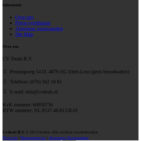
Informatie
Over ons
Privacyverklaring
Algemene voorwaarden
Site Map
Over ons
CV Deals B.V.
Penningweg 14 D, 4879 AG Etten-Leur (geen bezoekadres)
Telefoon: (076) 562 18 81
E-mail: info@cvdeals.nl
KvK nummer: 60050756
BTW nummer: NL 8537.46.813.B.01
Cvdeals B.V.
© 2013-heden. Alle rechten voorbehouden
Over ons
|
Klantenservice
|
Algemene Voorwaarden