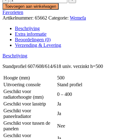
Standprofiel
Toevoegen aan winkelwagen
607/608/614/618
Favorieten
univ.
Artikelnummer:
65662
Categorie:
Wemefa
verzinkt
h=500
Beschrijving
Wemefa
Extra informatie
aantal
Beoordelingen (0)
Verzending & Levering
Beschrijving
Standprofiel 607/608/614/618 univ. verzinkt h=500
Hoogte (mm)
500
Uitvoering console
Stand profiel
Geschikt voor
0 – 400
radiatorhoogte (mm)
Geschikt voor lasstrip
Ja
Geschikt voor
Ja
paneelradiator
Geschikt voor tussen de
Nee
panelen
Geschikt voor
Ja