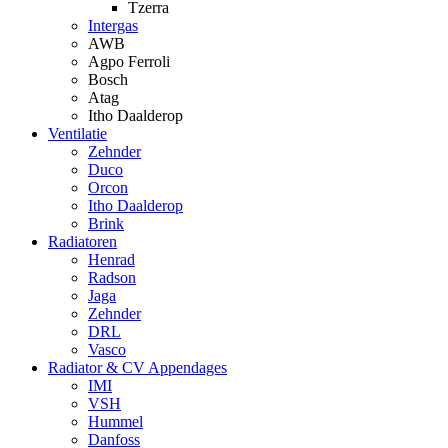
Tzerra
Intergas
AWB
Agpo Ferroli
Bosch
Atag
Itho Daalderop
Ventilatie
Zehnder
Duco
Orcon
Itho Daalderop
Brink
Radiatoren
Henrad
Radson
Jaga
Zehnder
DRL
Vasco
Radiator & CV Appendages
IMI
VSH
Hummel
Danfoss