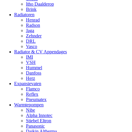
Itho Daalderop
Brink
Radiatoren
Henrad
Radson
Jaga
Zehnder
DRL
Vasco
Radiator & CV Appendages
IMI
VSH
Hummel
Danfoss
Herz
Expansievaten
Flamco
Reflex
Pneumatex
Warmtepompen
Nibe
Alpha Innotec
Stiebel Eltron
Panasonic
Daikin Altherma