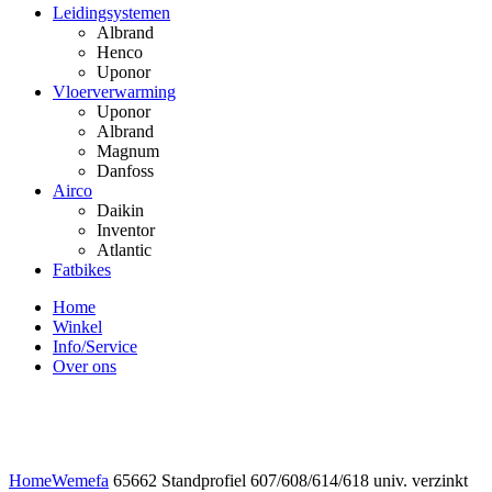
Leidingsystemen
Albrand
Henco
Uponor
Vloerverwarming
Uponor
Albrand
Magnum
Danfoss
Airco
Daikin
Inventor
Atlantic
Fatbikes
Home
Winkel
Info/Service
Over ons
Click to enlarge
Home
Wemefa
65662 Standprofiel 607/608/614/618 univ. verzinkt