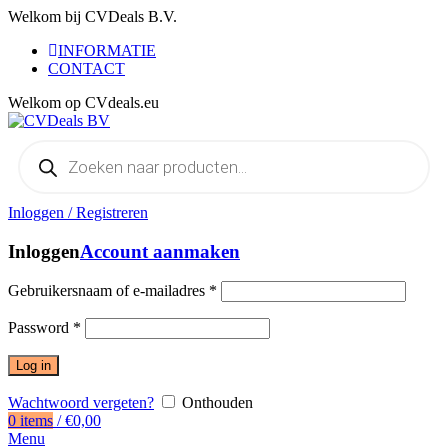
Welkom bij CVDeals B.V.
INFORMATIE
CONTACT
Welkom op CVdeals.eu
Producten
zoeken
Inloggen / Registreren
Inloggen
Account aanmaken
Gebruikersnaam of e-mailadres
*
Password
*
Log in
Wachtwoord vergeten?
Onthouden
0
items
/
€
0,00
Menu