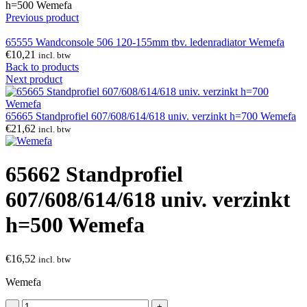
h=500 Wemefa
Previous product
65555 Wandconsole 506 120-155mm tbv. ledenradiator Wemefa
€
10,21
incl. btw
Back to products
Next product
65665 Standprofiel 607/608/614/618 univ. verzinkt h=700 Wemefa
€
21,62
incl. btw
65662 Standprofiel
607/608/614/618 univ. verzinkt
h=500 Wemefa
€
16,52
incl. btw
Wemefa
65662