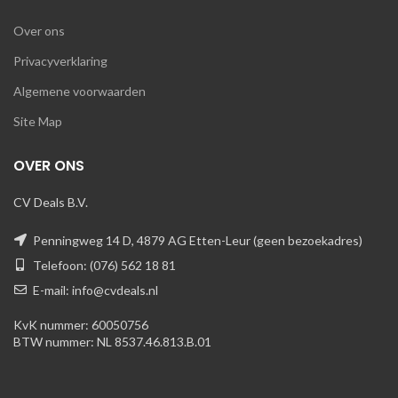
Over ons
Privacyverklaring
Algemene voorwaarden
Site Map
OVER ONS
CV Deals B.V.
Penningweg 14 D, 4879 AG Etten-Leur (geen bezoekadres)
Telefoon: (076) 562 18 81
E-mail: info@cvdeals.nl
KvK nummer: 60050756
BTW nummer: NL 8537.46.813.B.01