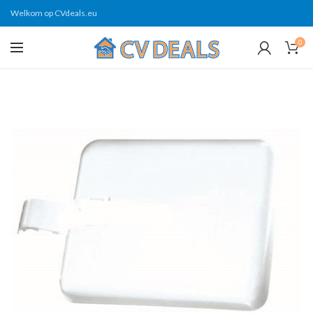
Welkom op CVdeals.eu
0