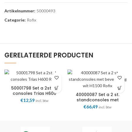
Artikelnummer:
50000493
Categorie:
Rofix
GERELATEERDE PRODUCTEN
50001798 Set a 2st. J-
consoles Trias H600
40000087 Set a 2 st.
Rofix
standconsoles met
€
12,59
incl. btw
bevestiging wit H1100
€
66,49
incl. btw
Rofix