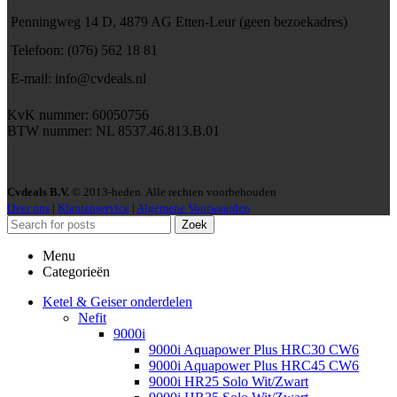
Penningweg 14 D, 4879 AG Etten-Leur (geen bezoekadres)
Telefoon: (076) 562 18 81
E-mail: info@cvdeals.nl
KvK nummer: 60050756
BTW nummer: NL 8537.46.813.B.01
Cvdeals B.V.
© 2013-heden. Alle rechten voorbehouden
Over ons
|
Klantenservice
|
Algemene Voorwaarden
Zoek
Menu
Categorieën
Ketel & Geiser onderdelen
Nefit
9000i
9000i Aquapower Plus HRC30 CW6
9000i Aquapower Plus HRC45 CW6
9000i HR25 Solo Wit/Zwart