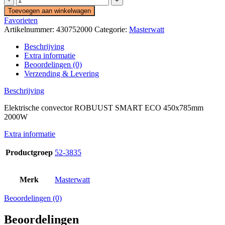
Elektrische
Toevoegen aan winkelwagen
convector
Favorieten
ROBUUST
Artikelnummer:
430752000
Categorie:
Masterwatt
SMART
ECO
Beschrijving
450x785mm
Extra informatie
2000W
Beoordelingen (0)
Masterwatt
Verzending & Levering
aantal
Beschrijving
Elektrische convector ROBUUST SMART ECO 450x785mm
2000W
Extra informatie
Productgroep
52-3835
Merk
Masterwatt
Beoordelingen (0)
Beoordelingen