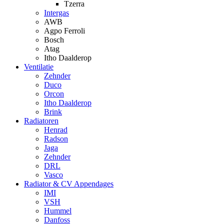
Tzerra
Intergas
AWB
Agpo Ferroli
Bosch
Atag
Itho Daalderop
Ventilatie
Zehnder
Duco
Orcon
Itho Daalderop
Brink
Radiatoren
Henrad
Radson
Jaga
Zehnder
DRL
Vasco
Radiator & CV Appendages
IMI
VSH
Hummel
Danfoss