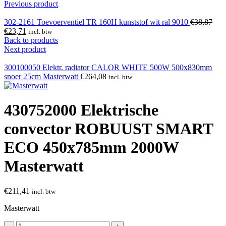
Previous product
302-2161 Toevoerventiel TR 160H kunststof wit ral 9010
€
38,87
Oor
€
23,71
Huidige
prijs
incl. btw
Back to products
prijs
was
Next product
is:
€38
€23,71.
300100050 Elektr. radiator CALOR WHITE 500W 500x830mm
snoer 25cm Masterwatt
€
264,08
incl. btw
430752000 Elektrische
convector ROBUUST SMART
ECO 450x785mm 2000W
Masterwatt
€
211,41
incl. btw
Masterwatt
430752000