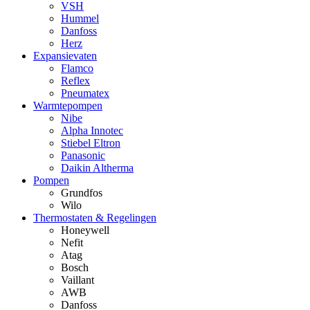
VSH
Hummel
Danfoss
Herz
Expansievaten
Flamco
Reflex
Pneumatex
Warmtepompen
Nibe
Alpha Innotec
Stiebel Eltron
Panasonic
Daikin Altherma
Pompen
Grundfos
Wilo
Thermostaten & Regelingen
Honeywell
Nefit
Atag
Bosch
Vaillant
AWB
Danfoss