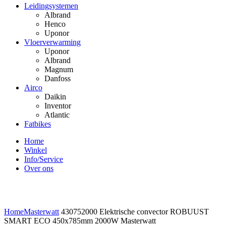
Leidingsystemen
Albrand
Henco
Uponor
Vloerverwarming
Uponor
Albrand
Magnum
Danfoss
Airco
Daikin
Inventor
Atlantic
Fatbikes
Home
Winkel
Info/Service
Over ons
Click to enlarge
Home
Masterwatt
430752000 Elektrische convector ROBUUST
SMART ECO 450x785mm 2000W Masterwatt