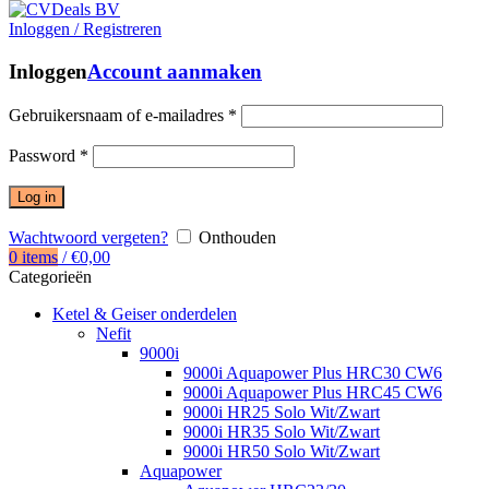
Inloggen / Registreren
Inloggen
Account aanmaken
Gebruikersnaam of e-mailadres
*
Password
*
Log in
Wachtwoord vergeten?
Onthouden
0
items
/
€
0,00
Categorieën
Ketel & Geiser onderdelen
Nefit
9000i
9000i Aquapower Plus HRC30 CW6
9000i Aquapower Plus HRC45 CW6
9000i HR25 Solo Wit/Zwart
9000i HR35 Solo Wit/Zwart
9000i HR50 Solo Wit/Zwart
Aquapower