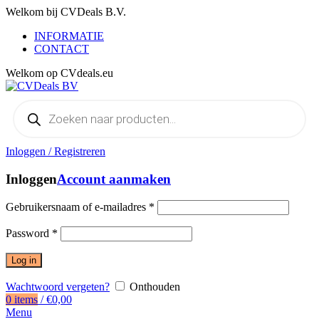
Welkom bij CVDeals B.V.
INFORMATIE
CONTACT
Welkom op CVdeals.eu
Producten
zoeken
Inloggen / Registreren
Inloggen
Account aanmaken
Gebruikersnaam of e-mailadres
*
Password
*
Log in
Wachtwoord vergeten?
Onthouden
0
items
/
€
0,00
Menu