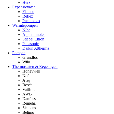
Herz
Expansievaten
Flamco
Reflex
Pneumatex
Warmtepompen
Nibe
Alpha Innotec
Stiebel Eltron
Panasonic
Daikin Altherma
Pompen
Grundfos
Wilo
Thermostaten & Regelingen
Honeywell
Nefit
Atag
Bosch
Vaillant
AWB
Danfoss
Remeha
Siemens
Belimo