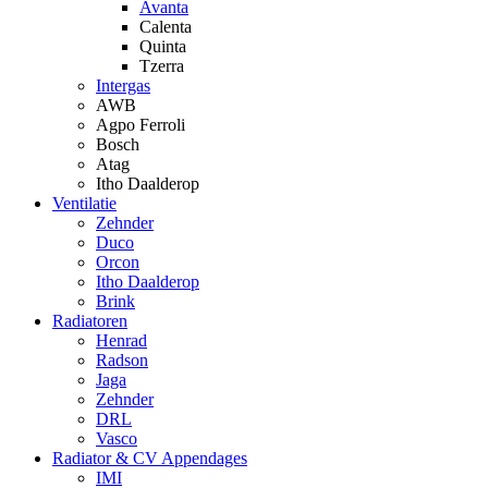
Avanta
Calenta
Quinta
Tzerra
Intergas
AWB
Agpo Ferroli
Bosch
Atag
Itho Daalderop
Ventilatie
Zehnder
Duco
Orcon
Itho Daalderop
Brink
Radiatoren
Henrad
Radson
Jaga
Zehnder
DRL
Vasco
Radiator & CV Appendages
IMI