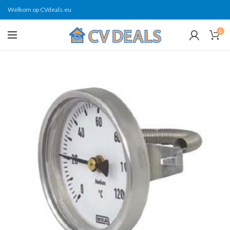
Welkom op CVdeals.eu
0