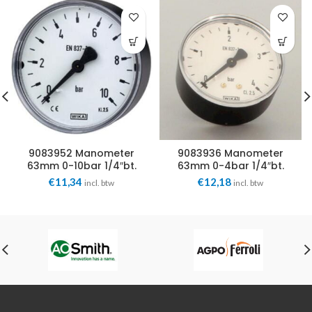
9083952 Manometer
9083936 Manometer
63mm 0-10bar 1/4″bt.
63mm 0-4bar 1/4″bt.
axiaal Wika
axiaal Wika
€
11,34
€
12,18
incl. btw
incl. btw