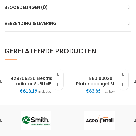
BEOORDELINGEN (0)
VERZENDING & LEVERING
GERELATEERDE PRODUCTEN
429756326 Elektrische
880100020
radiator SUBLIME RF
Plafondbeugel Strong
500x1050mm 2,0kW
600x900mm Masterwatt
€
618,19
€
83,85
incl. btw
incl. btw
Masterwatt