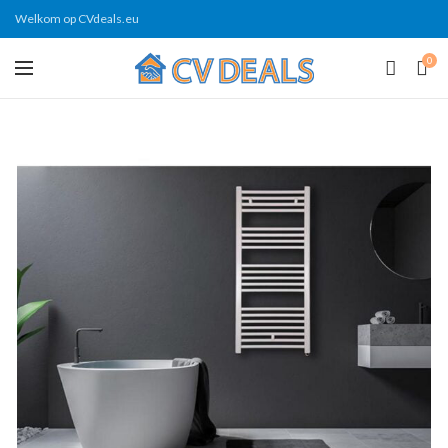
Welkom op CVdeals.eu
0