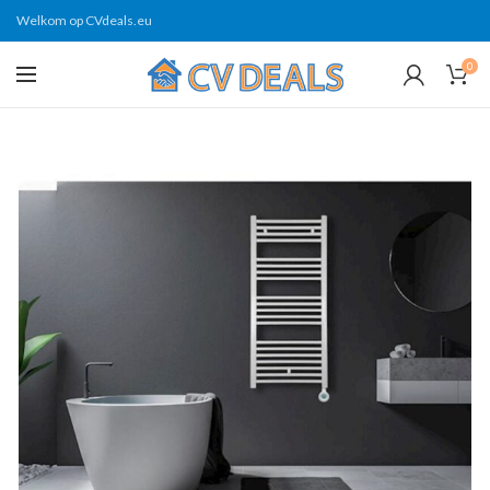
Welkom op CVdeals.eu
0