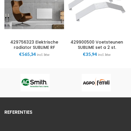
429756323 Elektrische
429900500 Voetsteunen
radiator SUBLIME RF
SUBLIME set a 2 st.
500x750mm 1,2kW
Masterwatt
€
565,34
€
35,94
incl. btw
incl. btw
Masterwatt
REFERENTIES