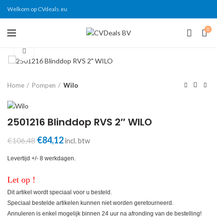
Welkom op CVdeals.eu
0
Click to enlarge
Home
Pompen
Wilo
2501216 Blinddop RVS 2″ WILO
Oorspronkelijke
Huidige
€
84,12
€
106,48
incl. btw
prijs
prijs
was:
is:
Levertijd +/- 8 werkdagen.
€106,48.
€84,12.
Let op !
Dit artikel wordt speciaal voor u besteld.
Speciaal bestelde artikelen kunnen niet worden geretourneerd.
Annuleren is enkel mogelijk binnen 24 uur na afronding van de bestelling!