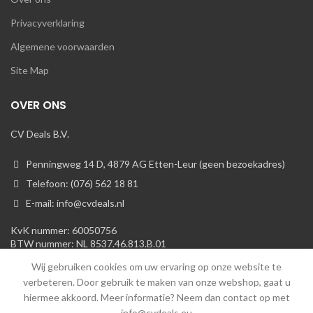
Privacyverklaring
Algemene voorwaarden
Site Map
OVER ONS
CV Deals B.V.
Penningweg 14 D, 4879 AG Etten-Leur (geen bezoekadres)
Telefoon: (076) 562 18 81
E-mail: info@cvdeals.nl
KvK nummer: 60050756
BTW nummer: NL 8537.46.813.B.01
Wij gebruiken cookies om uw ervaring op onze website te
verbeteren. Door gebruik te maken van onze webshop, gaat u
hiermee akkoord. Meer informatie? Neem dan contact op met
info@cvdeals.eu