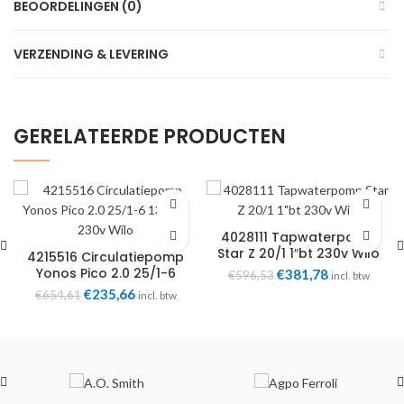
BEOORDELINGEN (0)
VERZENDING & LEVERING
GERELATEERDE PRODUCTEN
4028111 Tapwaterpomp
Star Z 20/1 1″bt 230v Wilo
4215516 Circulatiepomp
Yonos Pico 2.0 25/1-6
Oorspronkelijke
Huidige
€
381,78
€
596,53
incl. btw
130mm 230v Wilo
prijs
prijs
Oorspronkelijke
Huidige
€
235,66
€
654,61
incl. btw
was:
is:
prijs
prijs
€596,53.
€381,78.
was:
is:
€654,61.
€235,66.