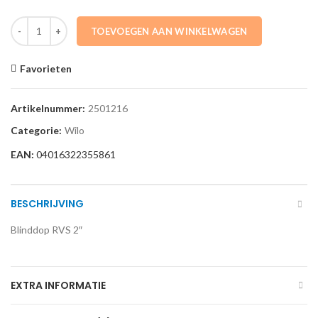
2501216 Blinddop RVS 2" WILO aantal
TOEVOEGEN AAN WINKELWAGEN
Favorieten
Artikelnummer:
2501216
Categorie:
Wilo
EAN:
04016322355861
BESCHRIJVING
Blinddop RVS 2″
EXTRA INFORMATIE