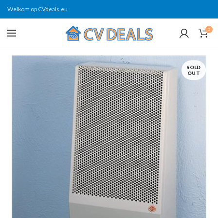
Welkom op CVdeals.eu
0
SOLD
OUT