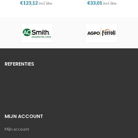
DRU
junkers 26315 Dru
€
123,12
€
33,01
incl. btw
incl. btw
REFERENTIES
MIJN ACCOUNT
Mijn account