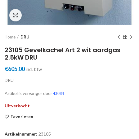
Click to enlarge
Home
DRU
23105 Gevelkachel Art 2 wit aardgas
2.5kW DRU
€
605,00
incl. btw
DRU
Artikel is vervanger door
43084
Uitverkocht
Favorieten
Artikelnummer:
23105