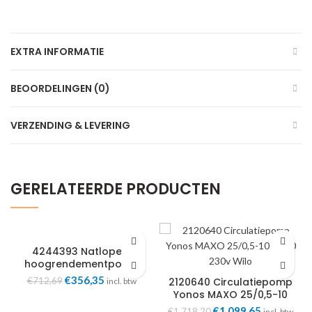
EXTRA INFORMATIE
BEOORDELINGEN (0)
VERZENDING & LEVERING
GERELATEERDE PRODUCTEN
4244393 Natloper-
hoogrendementpomp
Stratos PICO 25/0,5-4,
Oorspronkelijke
Huidige
€
356,35
€
712,69
2120640 Circulatiepomp
incl. btw
G11/2 Wilo
prijs
prijs
Yonos MAXO 25/0,5-10
was:
is:
PN10 230v Wilo
Oorspronkelijke
Huidige
€
1.099,65
€
1.718,20
incl. btw