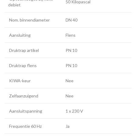
50 Kilopascal
debiet
Nom. binnendiameter
DN 40
Aansluiting
Flens
Druktrap artikel
PN 10
Druktrap flens
PN 10
KIWA-keur
Nee
Zelfaanzuigend
Nee
Aansluitspanning
1 x 230 V
Frequentie 60 Hz
Ja