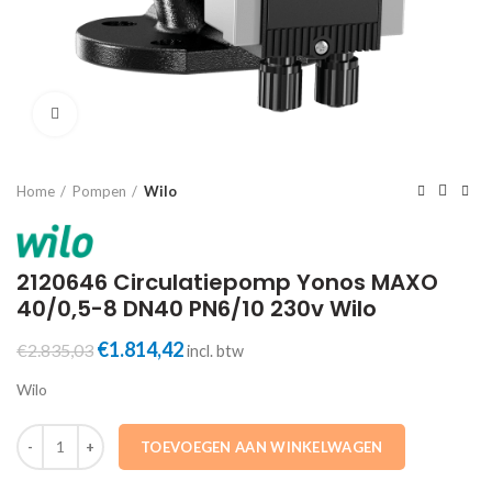
Click to enlarge
Home
Pompen
Wilo
2120646 Circulatiepomp Yonos MAXO
40/0,5-8 DN40 PN6/10 230v Wilo
Oorspronkelijke
Huidige
€
1.814,42
€
2.835,03
incl. btw
prijs
prijs
Wilo
was:
is:
€2.835,03.
€1.814,42.
2120646 Circulatiepomp Yonos MAXO 40/0,5-8 DN40 PN6/10 230v Wi
TOEVOEGEN AAN WINKELWAGEN