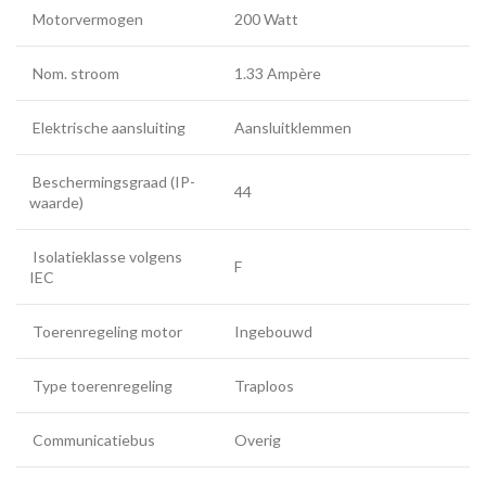
Motorvermogen
200 Watt
Nom. stroom
1.33 Ampère
Elektrische aansluiting
Aansluitklemmen
Beschermingsgraad (IP-
44
waarde)
Isolatieklasse volgens
F
IEC
Toerenregeling motor
Ingebouwd
Type toerenregeling
Traploos
Communicatiebus
Overig