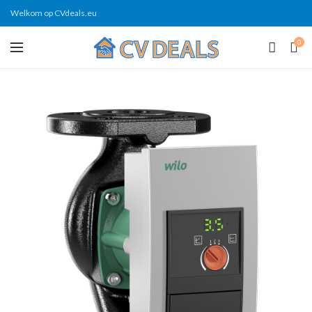
Welkom op CVdeals.eu
0