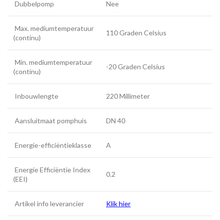
Dubbelpomp
Nee
Max. mediumtemperatuur
110 Graden Celsius
(continu)
Min. mediumtemperatuur
-20 Graden Celsius
(continu)
Inbouwlengte
220 Millimeter
Aansluitmaat pomphuis
DN 40
Energie-efficiëntieklasse
A
Energie Efficiëntie Index
0.2
(EEI)
Artikel info leverancier
Klik hier