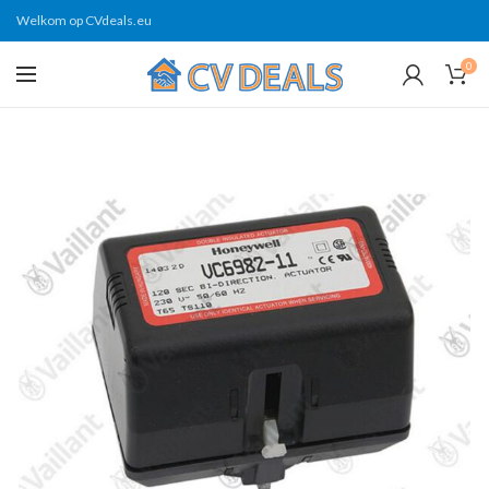
Welkom op CVdeals.eu
0