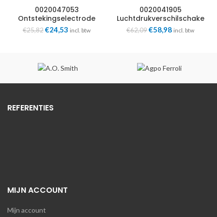
0020047053
0020041905
Ontstekingselectrode
Luchtdrukverschilschake
0020047053
laar 0020041905
Oorspronkelijke
Huidige
Oorspronkelijke
Huidige
€
24,53
€
58,98
€
25,82
€
62,09
incl. btw
incl. btw
prijs
prijs
prijs
prijs
was:
is:
was:
is:
€25,82.
€24,53.
€62,09.
€58,98.
REFERENTIES
MIJN ACCOUNT
Mijn account