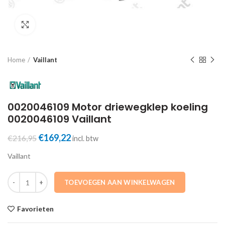
Click to enlarge
Home
Vaillant
0020046109 Motor driewegklep koeling
0020046109 Vaillant
Oorspronkelijke
Huidige
€
169,22
€
216,95
incl. btw
prijs
prijs
Vaillant
was:
is:
€216,95.
€169,22.
0020046109 Motor driewegklep koeling 0020046109 Vaillant aantal
TOEVOEGEN AAN WINKELWAGEN
Favorieten