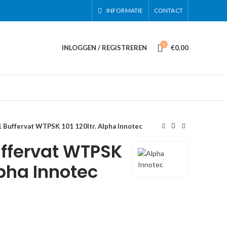
INFORMATIE
CONTACT
0
INLOGGEN / REGISTREREN
€
0,00
 Buffervat WTPSK 101 120ltr. Alpha Innotec
ffervat WTPSK
Alpha Innotec