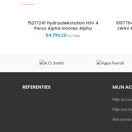
15217241 Hydrauliekstation HSV 4
100776
Paros Alpha Innotec Alpha
LWAV 
Innotec
€
4.790,10
incl. btw
REFERENTIES
MIJN A
Mijn acco
Mijn beste
Retourner