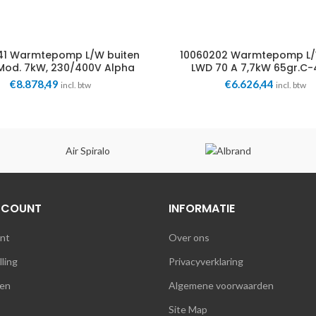
41 Warmtepomp L/W buiten
10060202 Warmtepomp L/
Mod. 7kW, 230/400V Alpha
LWD 70 A 7,7kW 65gr.C
Innotec
Alpha Innotec
€
8.878,49
€
6.626,44
incl. btw
incl. btw
Air Spiralo
CCOUNT
INFORMATIE
unt
Over ons
lling
Privacyverklaring
en
Algemene voorwaarden
Site Map