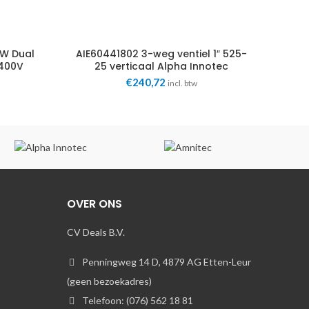
W Dual
AIE60441802 3-weg ventiel 1″ 525-
-400V
25 verticaal Alpha Innotec
€
240,72
incl. btw
OVER ONS
CV Deals B.V.
Penningweg 14 D, 4879 AG Etten-Leur
(geen bezoekadres)
Telefoon: (076) 562 18 81