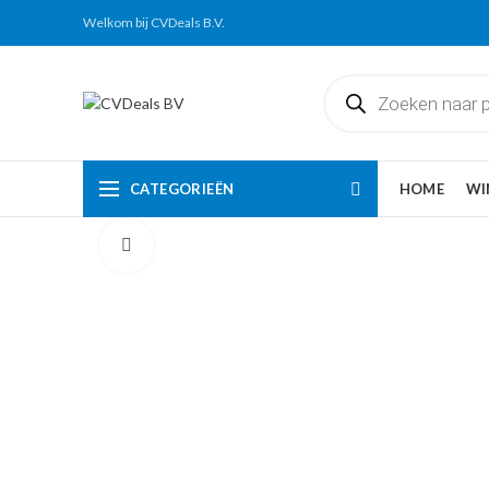
Welkom bij CVDeals B.V.
Producten
zoeken
CATEGORIEËN
HOME
WI
Click to enlarge