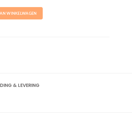
0ltr. Alpha Innotec aantal
AAN WINKELWAGEN
DING & LEVERING