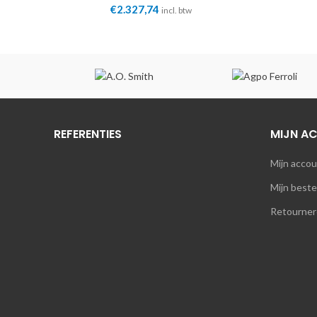
Innotec
€
2.327,74
incl. btw
REFERENTIES
MIJN A
Mijn acco
Mijn beste
Retourner