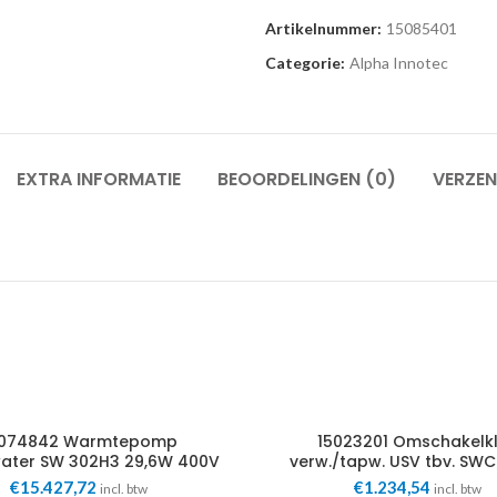
Artikelnummer:
15085401
Categorie:
Alpha Innotec
EXTRA INFORMATIE
BEOORDELINGEN (0)
VERZEN
0074842 Warmtepomp
15023201 Omschakelk
water SW 302H3 29,6W 400V
verw./tapw. USV tbv. S
Alpha Innotec
1.1/2″ Alpha Innotec
€
15.427,72
€
1.234,54
incl. btw
incl. btw