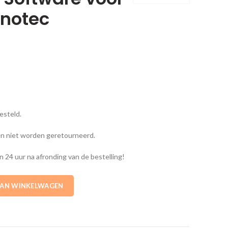
nnotec
besteld.
en niet worden geretourneerd.
n 24 uur na afronding van de bestelling!
5 + Software voor RBE Alpha Innotec aantal
AAN WINKELWAGEN