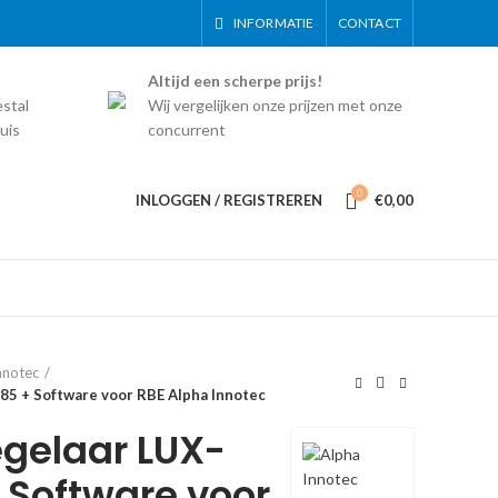
INFORMATIE
CONTACT
Altijd een scherpe prijs!
estal
Wij vergelijken onze prijzen met onze
uis
concurrent
0
INLOGGEN / REGISTREREN
€
0,00
nnotec
5 + Software voor RBE Alpha Innotec
gelaar LUX-
 Software voor