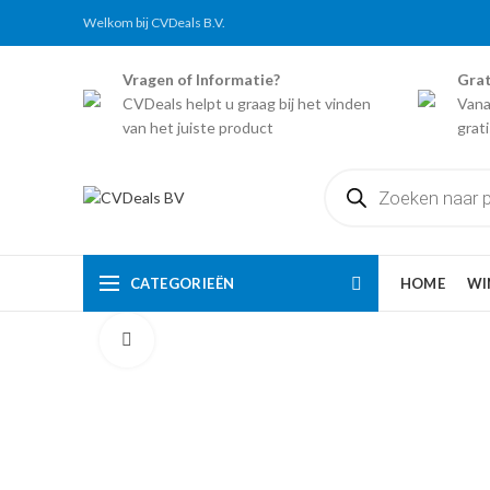
Welkom bij CVDeals B.V.
Vragen of Informatie?
Grat
CVDeals helpt u graag bij het vinden
Vana
van het juiste product
grat
Producten
zoeken
CATEGORIEËN
HOME
WI
Click to enlarge