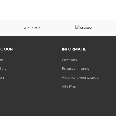
Air Spiralo
CCOUNT
INFORMATIE
unt
Over ons
lling
Privacyverklaring
en
Algemene voorwaarden
Site Map