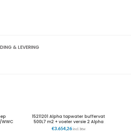
DING & LEVERING
lep
15211201 Alpha tapwater buffervat
WC/WWC
500L7 m2 + voeler versie 2 Alpha
Innotec
€
3.654,26
incl. btw