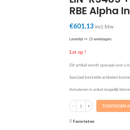
RBE Alpha I
€
601,13
incl. btw
Levertijd +/- 15 werkdagen.
Let op !
Dit artikel wordt speciaal voor u 
Speciaal bestelde artikelen kunn
Annuleren is enkel mogelijk binne
15085401 Regelaar LUX-LIN-RS48
TOEVOEGEN 
Favorieten