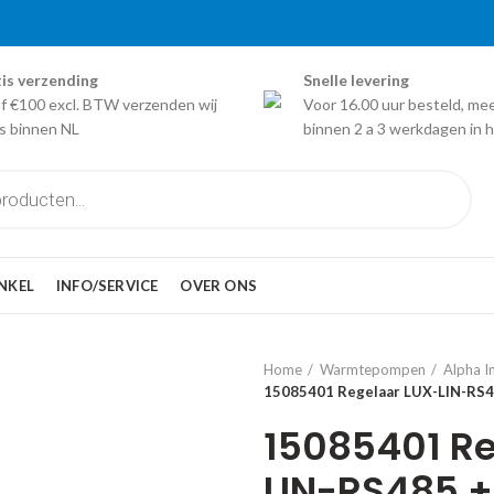
is verzending
Snelle levering
f €100 excl. BTW verzenden wij
Voor 16.00 uur besteld, me
is binnen NL
binnen 2 a 3 werkdagen in h
NKEL
INFO/SERVICE
OVER ONS
Home
Warmtepompen
Alpha I
15085401 Regelaar LUX-LIN-RS48
15085401 Re
LIN-RS485 +