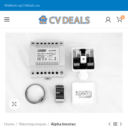
Welkom op CVdeals.eu
0
Click to enlarge
Home
Warmtepompen
Alpha Innotec