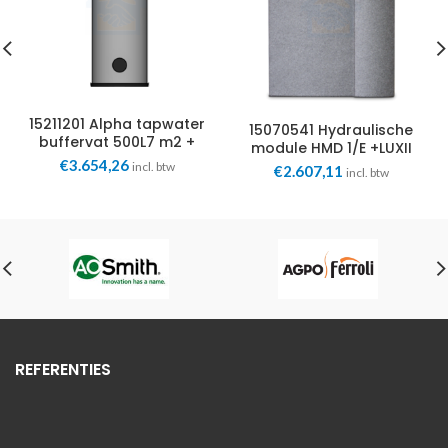
15211201 Alpha tapwater
15070541 Hydraulische
buffervat 500L7 m2 +
module HMD 1/E +LUXII
voeler versie 2 Alpha
€
3.654,26
+E-elem. +E-pomp Alpha
incl. btw
€
2.607,11
incl. btw
Innotec
Innotec
REFERENTIES