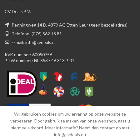
CV Deals B.V.
Penningweg 14 D, 4879 AG Etten-Leur (geen bezoekadres)
Telefoon: (076) 562 18 81
E-mail: info@cvdeals.nl
KvK nummer: 60050756
BTW nummer: NL 8537.46.813.B.01
Wij gebruiken cookies om uw ervaring op onze website te
verbeteren. Door gebruik te maken van onze webshop, gaat u
hiermee akkoord. Meer informatie? Neem dan contact op met
info@cvdeals.eu