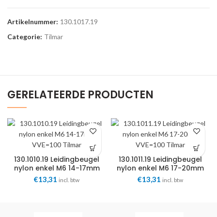
Artikelnummer:
130.1017.19
Categorie:
Tilmar
GERELATEERDE PRODUCTEN
130.1010.19 Leidingbeugel
130.1011.19 Leidingbeugel
nylon enkel M6 14-17mm
nylon enkel M6 17-20mm
VVE=100 Tilmar
VVE=100 Tilmar
€
13,31
€
13,31
incl. btw
incl. btw