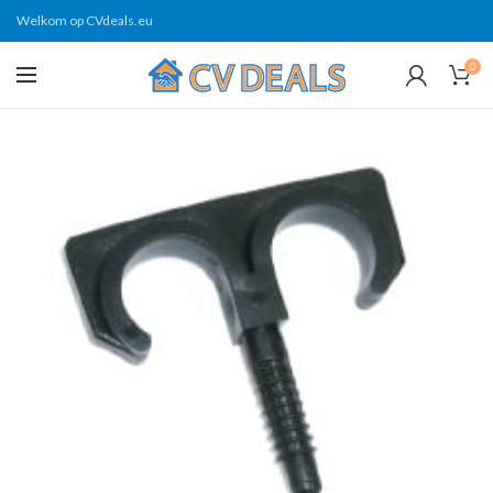
Welkom op CVdeals.eu
0