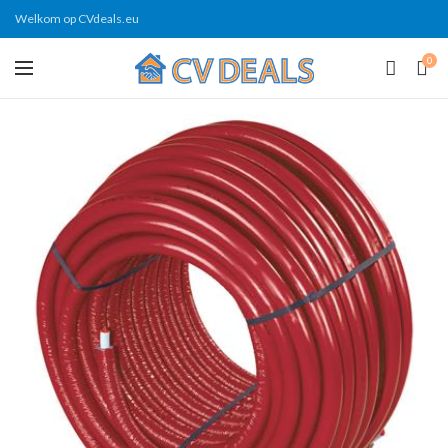
Welkom op CVdeals.eu
0