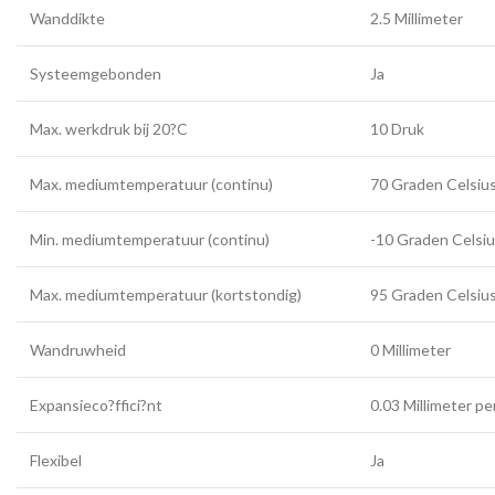
Wanddikte
2.5 Millimeter
Systeemgebonden
Ja
Max. werkdruk bij 20?C
10 Druk
Max. mediumtemperatuur (continu)
70 Graden Celsiu
Min. mediumtemperatuur (continu)
-10 Graden Celsi
Max. mediumtemperatuur (kortstondig)
95 Graden Celsiu
Wandruwheid
0 Millimeter
Expansieco?ffici?nt
0.03 Millimeter pe
Flexibel
Ja