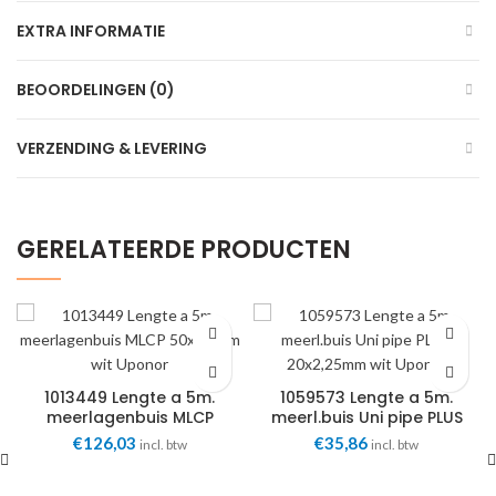
EXTRA INFORMATIE
BEOORDELINGEN (0)
VERZENDING & LEVERING
GERELATEERDE PRODUCTEN
1013449 Lengte a 5m.
1059573 Lengte a 5m.
meerlagenbuis MLCP
meerl.buis Uni pipe PLUS
50×4,5mm wit Uponor
20×2,25mm wit Uponor
€
126,03
€
35,86
incl. btw
incl. btw