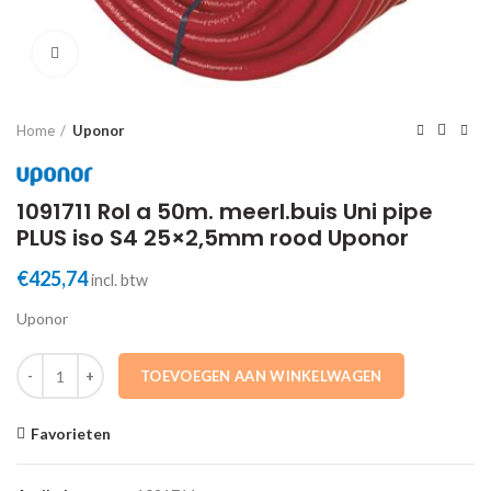
Click to enlarge
Home
Uponor
1091711 Rol a 50m. meerl.buis Uni pipe
PLUS iso S4 25×2,5mm rood Uponor
€
425,74
incl. btw
Uponor
1091711 Rol a 50m. meerl.buis Uni pipe PLUS iso S4 25x2,5mm rood U
TOEVOEGEN AAN WINKELWAGEN
Favorieten