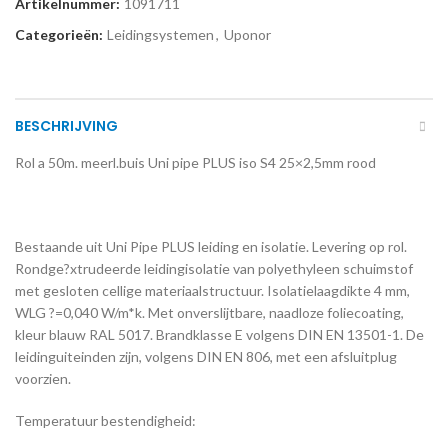
Artikelnummer:
1091711
Categorieën:
Leidingsystemen
,
Uponor
BESCHRIJVING
Rol a 50m. meerl.buis Uni pipe PLUS iso S4 25×2,5mm rood
Bestaande uit Uni Pipe PLUS leiding en isolatie. Levering op rol.
Rondge?xtrudeerde leidingisolatie van polyethyleen schuimstof
met gesloten cellige materiaalstructuur. Isolatielaagdikte 4 mm,
WLG ?=0,040 W/m*k. Met onverslijtbare, naadloze foliecoating,
kleur blauw RAL 5017. Brandklasse E volgens DIN EN 13501-1. De
leidinguiteinden zijn, volgens DIN EN 806, met een afsluitplug
voorzien.
Temperatuur bestendigheid: